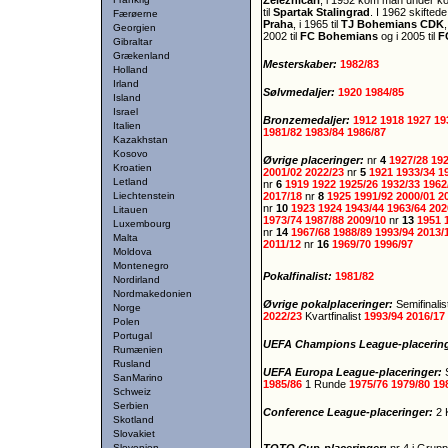
Zeleznicari
, i 1952 kom man under ko
til
Spartak Stalingrad
. I 1962 skifted
Færøerne
Praha
, i 1965 til
TJ Bohemians CDK
,
Georgien
2002 til
FC Bohemians
og i 2005 til
F
Gibraltar
Grækenland
Mesterskaber:
1982/83
Holland
Irland
Sølvmedaljer:
1920
1984/85
Island
Israel
Bronzemedaljer:
1912
1918
1927
19
Italien
1981/82
1983/84
1986/87
Kazakhstan
Kosovo
Øvrige placeringer:
nr
4
1927/28
19
Kroatien
2001/02
2022/23
nr
5
1921
1933/34
1
Letland
nr
6
1919
1922
1925/26
1932/33
1962
Liechtenstein
2017/18
nr
8
1925
1991/92
2000/01
2
nr
10
1923
1924
1943/44
1963/64
202
Litauen
1973/74
1987/88
2009/10
nr
13
1951
Luxembourg
nr
14
1967/68
1988/89
1993/94
2013/
Malta
2011/12
nr
16
1969/70
1996/97
Moldova
Montenegro
Pokalfinalist:
1981/82
Nordirland
Nordmakedonien
Øvrige pokalplaceringer:
Semifinali
Norge
2022/23
Kvartfinalist
1993/94
2016/17
Polen
Portugal
UEFA Champions League-placerin
Rumænien
Rusland
UEFA Europa League-placeringer:
SanMarino
1985/86
1 Runde
1975/76
1979/80
19
Schweiz
Serbien
Conference League-placeringer:
2 
Skotland
Slovakiet
Slovenien