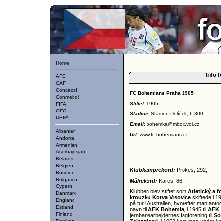
Home
Info f
AFC
CAF
Concacaf
FC Bohemians Praha 1905
Conmebol
Stiftet:
1905
FIFA
OFC
Stadion:
Stadion Ďolíček, 6.300
UEFA
Email:
bohemka@mbox.vol.cz
Albanien
Url:
www.fc-bohemians.cz
Andorra
Armenien
Aserbajdsjan
Belarus
Belgien
Klubkamprekord:
Prokes, 292,
Bosnien
Bulgarien
Målrekord:
Kares, 86,
Cypern
Klubben blev stiftet som
Atletický a 
Danmark
krouzku Kotva Vrsovice
skiftede i 1
England
på tur i Australien, hvorefter man an
Estland
navn til
AFK Bohemia
, i 1945 til
AFK 
Finland
jernbanearbejdernes fagforening til
So
Frankrig