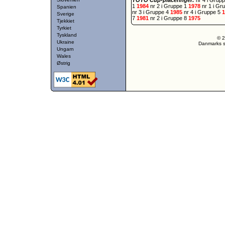
TOTO Cup-placeringer:
nr 4 i Grup
1
1984
nr 2 i Gruppe 1
1978
nr 1 i Gr
Spanien
nr 3 i Gruppe 4
1985
nr 4 i Gruppe 5
Sverige
7
1981
nr 2 i Gruppe 8
1975
Tjekkiet
Tyrkiet
Tyskland
© 2
Ukraine
Danmarks st
Ungarn
Wales
Østrig