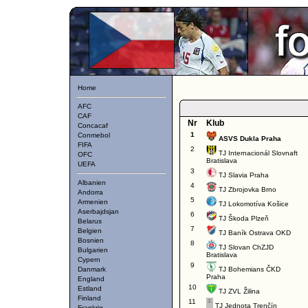
Home
AFC
CAF
Nr
Klub
Concacaf
1
Conmebol
ASVS Dukla Praha
FIFA
2
TJ Internacionál Slovnaft
OFC
Bratislava
UEFA
3
TJ Slavia Praha
Albanien
4
TJ Zbrojovka Brno
Andorra
5
Armenien
TJ Lokomotíva Košice
Aserbajdsjan
6
TJ Škoda Plzeň
Belarus
7
Belgien
TJ Baník Ostrava OKD
Bosnien
8
TJ Slovan ChZJD
Bulgarien
Bratislava
Cypern
9
Danmark
TJ Bohemians ČKD
Praha
England
10
Estland
TJ ZVL Žilina
Finland
11
TJ Jednota Trenčín
Frankrig