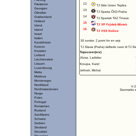
12
Færøerne
TJ Sklo Union Teplice
Georgien
13
TJ Sparta ČKD Praha
Gibraltar
14
Grækenland
TJ Spartak TAZ Trnava
Holland
15
TJ VP Frýdek-Místek
Irland
16
Island
TJ VSS Košice
Israel
Italien
30 runder. 2 point for en sejr.
Kazakhstan
Kosovo
TJ Slavia (Praha) skiftede navn til TJ S
Kroatien
Topscorer(ere)
Letland
Józsa, Ladislav
Liechtenstein
Litauen
Kroupa, Karel
Luxembourg
Jelínek, Michal
Malta
Moldova
Montenegro
Nordirland
© 2
Nordmakedonien
Danmarks st
Norge
Polen
Portugal
Rumænien
Rusland
SanMarino
Schweiz
Serbien
Skotland
Slovakiet
Slovenien