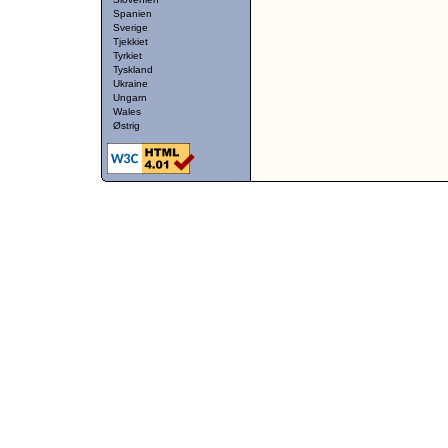
Spanien
Sverige
Tjekkiet
Tyrkiet
Tyskland
Ukraine
Ungarn
Wales
Østrig