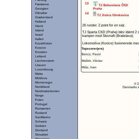
13
Færøerne
TJ Bohemians ČKD
Georgien
Praha
Gibraltar
14
TJ Jiskra Otrokovice
Grækenland
Holland
26 runder. 2 point for en sejr.
Irland
Island
TJ Sparta CKD (Praha) blev idømt 2 str
Israel
kampen mod Slovnaft (Bratislava).
Italien
Lokomotíva (Kosice) fusionerede me
Kazakhstan
Kosovo
Topscorer(ere)
Kroatien
Bencz, Pavol
Letland
Liechtenstein
Mašek, Václav
Litauen
Mráz, Ivan
Luxembourg
Malta
Moldova
Montenegro
© 2
Nordirland
Danmarks st
Nordmakedonien
Norge
Polen
Portugal
Rumænien
Rusland
SanMarino
Schweiz
Serbien
Skotland
Slovakiet
Slovenien