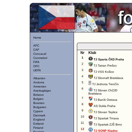
Home
AFC
CAF
Nr
Klub
Concacaf
1
Conmebol
TJ Sparta ČKD Praha
FIFA
2
TJ Tatran Prešov
OFC
3
UEFA
TJ VSS Košice
4
TJ Slovnaft Bratislava
Albanien
Andorra
5
TJ Jednota Trenčín
Armenien
6
TJ Slovan ChZJD
Aserbajdsjan
Bratislava
Belarus
7
Belgien
TJ Baník Ostrava
Bosnien
8
AS Dukla Praha
Bulgarien
9
Cypern
TJ Slovan Teplice
Danmark
10
TJ Spartak Trnava
England
11
Estland
TJ Spartak ZJŠ Brno
Finland
12
TJ SONP Kladno
Frankrig