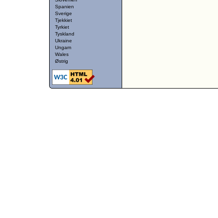
Spanien
Sverige
Tjekkiet
Tyrkiet
Tyskland
Ukraine
Ungarn
Wales
Østrig