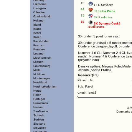
13
Færøerne
1.FC Slovácko
Georgien
14
FK Dukla Praha
Gibraltar
15
Grækenland
FK Pardubice
Holland
16
SK Dynamo České
Irland
Budějovice
Island
Israel
35 runder. 3 point for en sejr.
Italien
Kazakhstan
30 runder grundspil + 5 runder mesters
Kosovo
Conference League-playoff. 5 runder n
Kroatien
Nummer 1 til CL. Nummer 2 til CL-kva
Letland
runde). Nummer 4 til Conference Leagu
Liechtenstein
(playoff runde).
Litauen
Luxembourg
Danske spillere: Magnus Kofod Ander
Jensen (Sparta Praha).
Malta
Moldova
Topscorer(ere)
Montenegro
Kliment, Jan
Nordirland
Nordmakedonien
Šulc, Pavel
Norge
Chorý, Tomáš
Polen
Portugal
Rumænien
Rusland
© 2
SanMarino
Danmarks st
Schweiz
Serbien
Skotland
Slovakiet
Slovenien