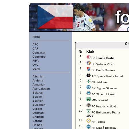
Home
Ch
AFC
CAF
Nr
Klub
Concacaf
1
Conmebol
SK Slavia Praha
FIFA
2
FC Viktoria Plzeň
OFC
3
UEFA
FC Baník Ostrava
4
AC Sparta Praha fotbal
Albanien
Andorra
5
FK Jablonec
Armenien
6
SK Sigma Olomouc
Aserbajdsjan
Belarus
7
FC Slovan Liberec
Belgien
8
MFK Karviná
Bosnien
Bulgarien
9
FC Hradec Králové
Cypern
10
FC Bohemians Praha
Danmark
1905
England
11
Estland
FK Teplice
Finland
12
FK Mladá Boleslav
Frankrig