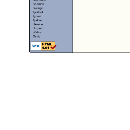
Spanien
Sverige
Tjekkiet
Tyrkiet
Tyskland
Ukraine
Ungarn
Wales
Østrig