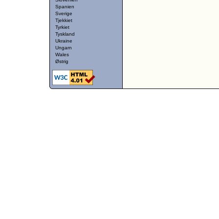
Spanien
Sverige
Tjekkiet
Tyrkiet
Tyskland
Ukraine
Ungarn
Wales
Østrig