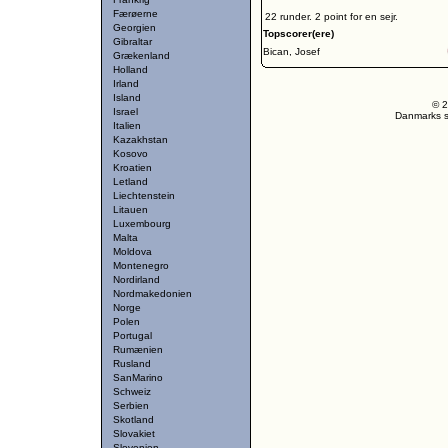
Færøerne
22 runder. 2 point for en sejr.
Georgien
Topscorer(ere)
Gibraltar
Bican, Josef
Grækenland
Holland
Irland
Island
© 2
Israel
Danmarks st
Italien
Kazakhstan
Kosovo
Kroatien
Letland
Liechtenstein
Litauen
Luxembourg
Malta
Moldova
Montenegro
Nordirland
Nordmakedonien
Norge
Polen
Portugal
Rumænien
Rusland
SanMarino
Schweiz
Serbien
Skotland
Slovakiet
Slovenien