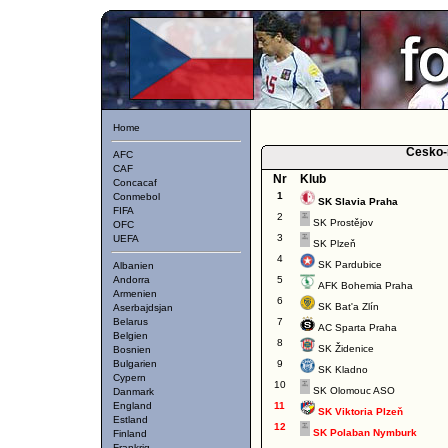
Home
Cesko-
AFC
CAF
Nr
Klub
Concacaf
1
Conmebol
SK Slavia Praha
FIFA
2
SK Prostějov
OFC
3
UEFA
SK Plzeň
4
SK Pardubice
Albanien
Andorra
5
AFK Bohemia Praha
Armenien
6
SK Bat'a Zlín
Aserbajdsjan
Belarus
7
AC Sparta Praha
Belgien
8
SK Židenice
Bosnien
Bulgarien
9
SK Kladno
Cypern
10
SK Olomouc ASO
Danmark
England
11
SK Viktoria Plzeň
Estland
12
SK Polaban Nymburk
Finland
Frankrig