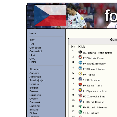
Home
Gam
AFC
CAF
Nr
Klub
Concacaf
1
Conmebol
AC Sparta Praha fotbal
FIFA
2
FC Viktoria Plzeň
OFC
3
UEFA
FK Mladá Boleslav
4
FC Slovan Liberec
Albanien
Andorra
5
FK Teplice
Armenien
6
1.FC Slovácko
Aserbajdsjan
Belarus
7
FK Dukla Praha
Belgien
8
FC Vysočina Jihlava
Bosnien
Bulgarien
9
FC Zbrojovka Brno
Cypern
10
FC Baník Ostrava
Danmark
England
11
FK Baumit Jablonec
Estland
12
1.FK Příbram
Finland
Frankrig
13