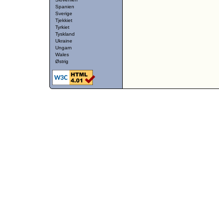
Spanien
Sverige
Tjekkiet
Tyrkiet
Tyskland
Ukraine
Ungarn
Wales
Østrig