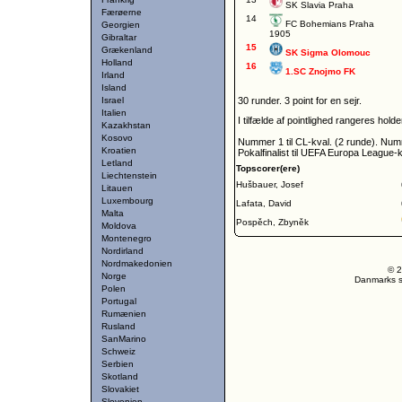
SK Slavia Praha
Færøerne
14
FC Bohemians Praha
Georgien
1905
Gibraltar
15
Grækenland
SK Sigma Olomouc
Holland
16
1.SC Znojmo FK
Irland
Island
Israel
30 runder. 3 point for en sejr.
Italien
I tilfælde af pointlighed rangeres hol
Kazakhstan
Kosovo
Nummer 1 til CL-kval. (2 runde). Num
Kroatien
Pokalfinalist til UEFA Europa League-k
Letland
Topscorer(ere)
Liechtenstein
Hušbauer, Josef
Litauen
Luxembourg
Lafata, David
Malta
Pospěch, Zbyněk
Moldova
Montenegro
Nordirland
Nordmakedonien
© 2
Norge
Danmarks st
Polen
Portugal
Rumænien
Rusland
SanMarino
Schweiz
Serbien
Skotland
Slovakiet
Slovenien