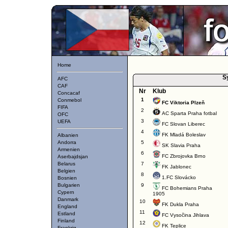
Home
S
AFC
CAF
Nr
Klub
Concacaf
1
Conmebol
FC Viktoria Plzeň
FIFA
2
AC Sparta Praha fotbal
OFC
3
UEFA
FC Slovan Liberec
4
FK Mladá Boleslav
Albanien
Andorra
5
SK Slavia Praha
Armenien
6
FC Zbrojovka Brno
Aserbajdsjan
Belarus
7
FK Jablonec
Belgien
8
1.FC Slovácko
Bosnien
Bulgarien
9
FC Bohemians Praha
Cypern
1905
Danmark
10
FK Dukla Praha
England
11
Estland
FC Vysočina Jihlava
Finland
12
FK Teplice
Frankrig