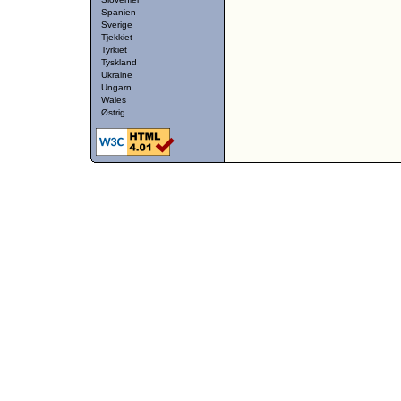
Spanien
Sverige
Tjekkiet
Tyrkiet
Tyskland
Ukraine
Ungarn
Wales
Østrig