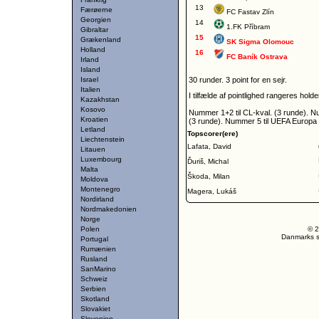
13
Færøerne
FC Fastav Zlín
Georgien
14
1.FK Příbram
Gibraltar
15
Grækenland
SK Sigma Olomouc
Holland
16
FC Baník Ostrava
Irland
Island
Israel
30 runder. 3 point for en sejr.
Italien
I tilfælde af pointlighed rangeres hol
Kazakhstan
Kosovo
Nummer 1+2 til CL-kval. (3 runde). N
Kroatien
(3 runde). Nummer 5 til UEFA Europa 
Letland
Topscorer(ere)
Liechtenstein
Lafata, David
Litauen
Luxembourg
Ďuriš, Michal
Malta
Škoda, Milan
Moldova
Montenegro
Magera, Lukáš
Nordirland
Nordmakedonien
Norge
Polen
© 2
Danmarks st
Portugal
Rumænien
Rusland
SanMarino
Schweiz
Serbien
Skotland
Slovakiet
Slovenien