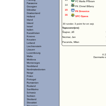
FC Marila Příbram
Færøerne
14
FK Chmel Blšany
Georgien
Gibraltar
15
FK Drnovice
Grækenland
16
SFC Opava
Holland
Irland
Island
30 runder. 3 point for en sejr.
Israel
Topscorer(ere)
Italien
Štajner, Jiří
Kazakhstan
Kosovo
Nezmar, Jan
Kroatien
Pacanda, Milan
Letland
Liechtenstein
Litauen
Luxembourg
© 2
Malta
Danmarks st
Moldova
Montenegro
Nordirland
Nordmakedonien
Norge
Polen
Portugal
Rumænien
Rusland
SanMarino
Schweiz
Serbien
Skotland
Slovakiet
Slovenien