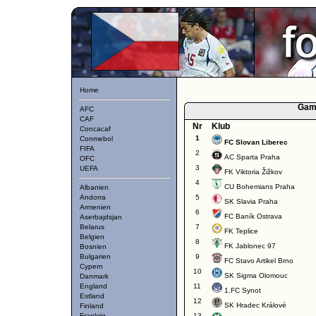
Home
Gam
AFC
CAF
Nr
Klub
Concacaf
1
Conmebol
FC Slovan Liberec
FIFA
2
AC Sparta Praha
OFC
3
UEFA
FK Viktoria Žižkov
4
CU Bohemians Praha
Albanien
Andorra
5
SK Slavia Praha
Armenien
6
FC Baník Ostrava
Aserbajdsjan
Belarus
7
FK Teplice
Belgien
8
FK Jablonec 97
Bosnien
Bulgarien
9
FC Stavo Artikel Brno
Cypern
10
SK Sigma Olomouc
Danmark
England
11
1.FC Synot
Estland
12
SK Hradec Králové
Finland
Frankrig
13