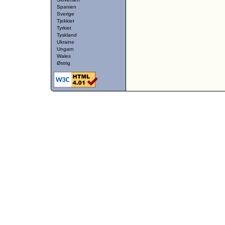
Spanien
Sverige
Tjekkiet
Tyrkiet
Tyskland
Ukraine
Ungarn
Wales
Østrig