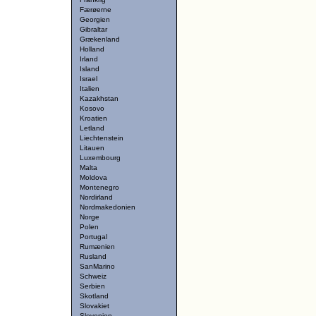
Færøerne
Georgien
Gibraltar
Grækenland
Holland
Irland
Island
Israel
Italien
Kazakhstan
Kosovo
Kroatien
Letland
Liechtenstein
Litauen
Luxembourg
Malta
Moldova
Montenegro
Nordirland
Nordmakedonien
Norge
Polen
Portugal
Rumænien
Rusland
SanMarino
Schweiz
Serbien
Skotland
Slovakiet
Slovenien