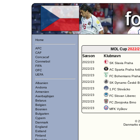
Home
AFC
MOL Cup
2022/2
CAF
Sæson
Klubnavn
Concacaf
Conmebol
2022/23
SK Slavia Praha
FIFA
2022/23
AC Sparta Praha fot
OFC
UEFA
2022/23
FC Bohemians Prah
2022/23
SK Dynamo České Bu
Albanien
Andorra
2022/23
1.FC Slovácko
Armenien
2022/23
FC Slovan Liberec
Aserbajdsjan
Belarus
2022/23
FC Zbrojovka Brno
Belgien
2022/23
MFK Vyškov
Bosnien
Bulgarien
Cypern
© 2
Danmark
Danmarks st
England
Estland
Finland
Frankrig