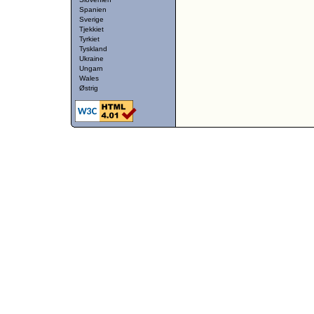
Spanien
Sverige
Tjekkiet
Tyrkiet
Tyskland
Ukraine
Ungarn
Wales
Østrig