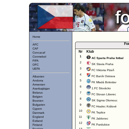
Home
Fo
AFC
CAF
Nr
Klub
Concacaf
1
Conmebol
AC Sparta Praha fotbal
FIFA
2
SK Slavia Praha
OFC
3
UEFA
FC Viktoria Plzeň
4
FC Baník Ostrava
Albanien
Andorra
5
FK Mladá Boleslav
Armenien
6
1.FC Slovácko
Aserbajdsjan
Belarus
7
FC Slovan Liberec
Belgien
8
SK Sigma Olomouc
Bosnien
Bulgarien
9
FC Hradec Králové
Cypern
10
FK Teplice
Danmark
England
11
FK Jablonec
Estland
12
FK Pardubice
Finland
Frankrig
13