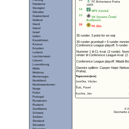
FC Bohemians Praha
Færøerne
1905
Georgien
14
MFK Karviná
Gibraltar
15
Grækenland
SK Dynamo České
Holland
Budějovice
Irland
16
FC Zlín
Island
Israel
35 runder. 3 point for en sejr.
Italien
Kazakhstan
30 runder grundspil + 5 runder mesters
Kosovo
Conference League-playoff. 5 runder n
Kroatien
Nummer 1 til CL-kval. (2 runde). Numm
Letland
vinder til Conference League-kval. (2 
Liechtenstein
Litauen
Conference League playoff: Mladá Bol
Luxembourg
Danske spillere: Casper Højer Nielse
Malta
Praha).
Moldova
Topscorer(ere)
Montenegro
Nordirland
Jurečka, Václav
Nordmakedonien
Šulc, Pavel
Norge
Polen
Kuchta, Jan
Portugal
Rumænien
Rusland
SanMarino
© 2
Danmarks st
Schweiz
Serbien
Skotland
Slovakiet
Slovenien