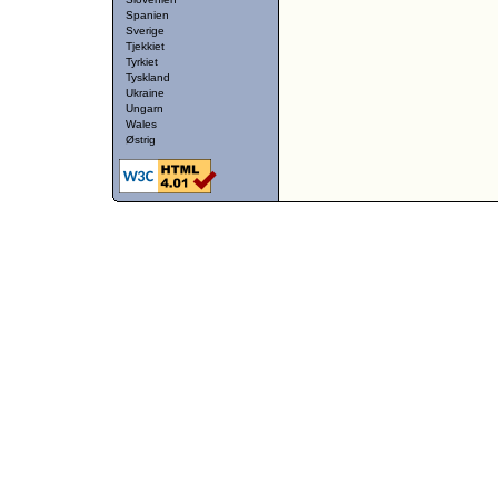
Spanien
Sverige
Tjekkiet
Tyrkiet
Tyskland
Ukraine
Ungarn
Wales
Østrig