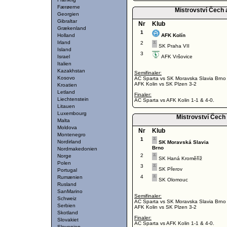
Færøerne
Mistrovství Čech
Georgien
Gibraltar
Nr
Klub
Grækenland
1
Holland
AFK Kolín
Irland
2
SK Praha VII
Island
3
Israel
AFK Vršovice
Italien
Kazakhstan
Semifinaler:
Kosovo
AC Sparta vs SK Moravska Slavia Brno
AFK Kolin vs SK Plzen 3-2
Kroatien
Letland
Finaler:
Liechtenstein
AC Sparta vs AFK Kolin 1-1 & 4-0.
Litauen
Luxembourg
Mistrovství Čech
Malta
Moldova
Nr
Klub
Montenegro
1
Nordirland
SK Moravská Slavia
Brno
Nordmakedonien
2
Norge
SK Haná Kroměříž
Polen
3
SK Přerov
Portugal
4
Rumænien
SK Olomouc
Rusland
SanMarino
Semifinaler:
Schweiz
AC Sparta vs SK Moravska Slavia Brno
Serbien
AFK Kolin vs SK Plzen 3-2
Skotland
Finaler:
Slovakiet
AC Sparta vs AFK Kolin 1-1 & 4-0.
Slovenien