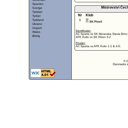
Spanien
Mistrovství Čec
Sverige
Tjekkiet
Nr
Klub
Tyrkiet
Tyskland
1
SK Plzeň
Ukraine
Ungarn
Semifinaler:
Wales
AC Sparta vs SK Moravska Slavia Brno
Østrig
AFK Kolin vs SK Plzen 3-2
Finaler:
AC Sparta vs AFK Kolin 1-1 & 4-0.
© 2
Danmarks st