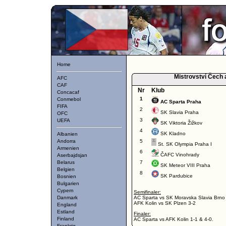
Home
Mistrovství Čech
AFC
CAF
Nr
Klub
Concacaf
1
Conmebol
AC Sparta Praha
FIFA
2
SK Slavia Praha
OFC
3
UEFA
SK Viktoria Žižkov
4
SK Kladno
Albanien
Andorra
5
St. SK Olympia Praha I
Armenien
6
ČAFC Vinohrady
Aserbajdsjan
Belarus
7
SK Meteor VIII Praha
Belgien
8
SK Pardubice
Bosnien
Bulgarien
Cypern
Semifinaler:
Danmark
AC Sparta vs SK Moravska Slavia Brno
AFK Kolin vs SK Plzen 3-2
England
Estland
Finaler:
Finland
AC Sparta vs AFK Kolin 1-1 & 4-0.
Frankrig