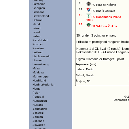
13
Færøerne
FC Hradec Králové
Georgien
14
FC Baník Ostrava
Gibraltar
15
Grækenland
FC Bohemians Praha
Holland
1905
Irland
16
FK Viktoria Žižkov
Island
Israel
30 runder. 3 point for en sejr.
Italien
Kazakhstan
I tilfælde af pointlighed rangeres hol
Kosovo
Kroatien
Nummer 1 til CL-kval. (2 runde). Num
Pokalvinder til UEFA Europa League-kv
Letland
Liechtenstein
Sigma Olomouc er frataget 9 point.
Litauen
Topscorer(ere)
Luxembourg
Malta
Lafata, David
Moldova
Bakoš, Marek
Montenegro
Nordirland
Štajner, Jiří
Nordmakedonien
Norge
Polen
Portugal
© 2
Danmarks st
Rumænien
Rusland
SanMarino
Schweiz
Serbien
Skotland
Slovakiet
Slovenien