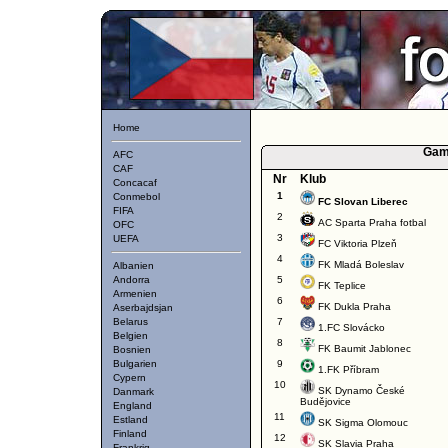
Home
Gam
AFC
CAF
Nr
Klub
Concacaf
1
Conmebol
FC Slovan Liberec
FIFA
2
AC Sparta Praha fotbal
OFC
3
UEFA
FC Viktoria Plzeň
4
FK Mladá Boleslav
Albanien
Andorra
5
FK Teplice
Armenien
6
FK Dukla Praha
Aserbajdsjan
Belarus
7
1.FC Slovácko
Belgien
8
FK Baumit Jablonec
Bosnien
Bulgarien
9
1.FK Příbram
Cypern
10
SK Dynamo České
Danmark
Budějovice
England
11
Estland
SK Sigma Olomouc
Finland
12
SK Slavia Praha
Frankrig