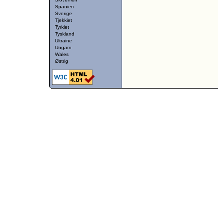
Spanien
Sverige
Tjekkiet
Tyrkiet
Tyskland
Ukraine
Ungarn
Wales
Østrig