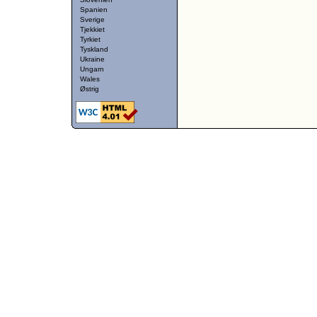
Spanien
Sverige
Tjekkiet
Tyrkiet
Tyskland
Ukraine
Ungarn
Wales
Østrig