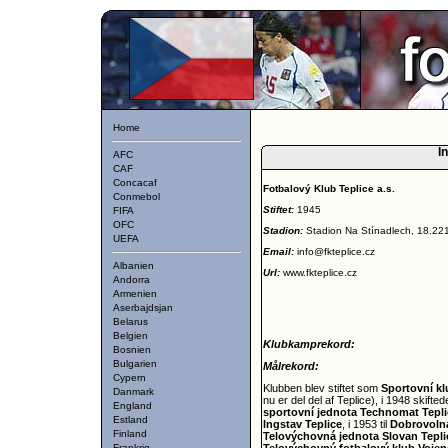
Home
I
AFC
CAF
Concacaf
Fotbalový Klub Teplice a.s.
Conmebol
Stiftet:
1945
FIFA
OFC
Stadion:
Stadion Na Stínadlech, 18.22
UEFA
Email:
info@fkteplice.cz
Albanien
Url:
www.fkteplice.cz
Andorra
Armenien
Aserbajdsjan
Belarus
Belgien
Klubkamprekord:
Bosnien
Bulgarien
Målrekord:
Cypern
Klubben blev stiftet som
Sportovní kl
Danmark
nu er del del af Teplice), i 1948 skifte
England
sportovní jednota Technomat Tepli
Estland
Ingstav Teplice
, i 1953 til
Dobrovolná
Finland
Telovýchovná jednota Slovan Tepli
Frankrig