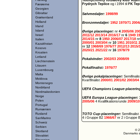
Telovýchovný fotbalový klub Vojen
Frydrych Teplice
og i 1994 til
FK Tep
Færøerne
Georgien
Gibraltar
Sølvmedaljer:
1998/99
Grækenland
Holland
Bronzemedaljer:
1952
1970/71
2004
Irland
Island
Øvrige placeringer:
nr
4
2005/06
20
Israel
2011/12
2013/14
2016/17
nr
6
1949
1
2014/15
nr
8
1950
2006/07
2017/18
n
Italien
2000/01
2003/04
nr
10
1951
2010/11
Kazakhstan
nr
12
1968/69
1976/77
2012/13
2015/
Kosovo
2020/21
2021/22
nr
16
1978/79
Kroatien
Letland
Pokalvinder:
2002/03
2008/09
Liechtenstein
Litauen
Pokalfinalist:
1976/77
Luxembourg
Malta
Øvrige pokalplaceringer:
Semifinali
Moldova
Kvartfinalist
2000/01
2001/02
2003/04
Montenegro
Nordirland
UEFA Champions League-placerin
Nordmakedonien
Norge
UEFA Europa League-placeringer:
Polen
2005/06
4 Kvalifikationsrunde
2009/10
Portugal
Rumænien
Rusland
TOTO Cup-placeringer:
Semifinalist
4 i Gruppe B2
1966/67
nr 2 i Gruppe 
SanMarino
Schweiz
Serbien
© 2
Skotland
Danmarks st
Slovakiet
Slovenien