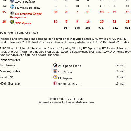
1.FC Slovácko
14
30
6
13
11
26
-
35
31
FK Mladá Boleslav
15
30
6
7
17
28
-
39
25
SK Dynamo České
Budějovice
16
30
5
9
16
25
-
42
18
SFC Opava
167
146
167
531
-
531
623
30 runder. 3 point for en sejr.
I tilfælde af pointlighed rangeres holdene først efter indbyrdes kampe. Nummer 1 til CL-kval. (3
runde). Nummer 2 til CL-kval. (2 runde). Nummer 3 samt pokalvinder til UEFA Cup-kval. (2 runde).
1.FC Slovacko Uherské Hradiste er frataget 12 point, Slezsky FC Opava og FC Slovan Liberec er
frataget 6 point. Alle i forbindelse med sidste sæsons bestikkelses skandale. 1.FKD Drnovice blev
tvangsnedrykket på grund af dårlig økonomi.
Topscorer(ere)
Jun, Tomáš
14 mål
AC Sparta Praha
Zelenka, Luděk
12 mål
1.FC Brno
Mašek, Jiří
10 mål
FK Teplice
Vlček, Stanislav
10 mål
SK Slavia Praha
© 2001-2026 www.foot.dk
Danmarks største fodbold-statistik-website