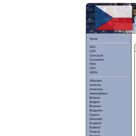
Home
AFC
CAF
Concacaf
Conmebol
FIFA
OFC
UEFA
Albanien
Andorra
Armenien
Aserbajdsjan
Belarus
Belgien
Bosnien
Bulgarien
Cypern
Danmark
England
Estland
Finland
Frankrig