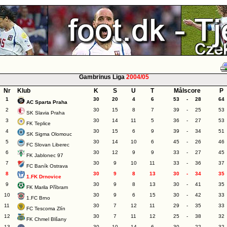
Gambrinus Liga
2004/05
Nr
Klub
K
S
U
T
Målscore
P
1
30
20
4
6
53
-
28
64
AC Sparta Praha
2
30
15
8
7
39
-
25
53
SK Slavia Praha
3
30
14
11
5
36
-
27
53
FK Teplice
4
30
15
6
9
39
-
34
51
SK Sigma Olomouc
5
30
14
10
6
45
-
26
46
FC Slovan Liberec
6
30
12
9
9
33
-
27
45
FK Jablonec 97
7
30
9
10
11
33
-
36
37
FC Baník Ostrava
8
30
9
8
13
30
-
34
35
1.FK Drnovice
9
30
9
8
13
30
-
41
35
FK Marila Příbram
10
30
9
6
15
30
-
42
33
1.FC Brno
11
30
7
12
11
29
-
35
33
FC Tescoma Zlín
12
30
7
11
12
25
-
38
32
FK Chmel Blšany
13
30
10
14
6
30
-
22
32