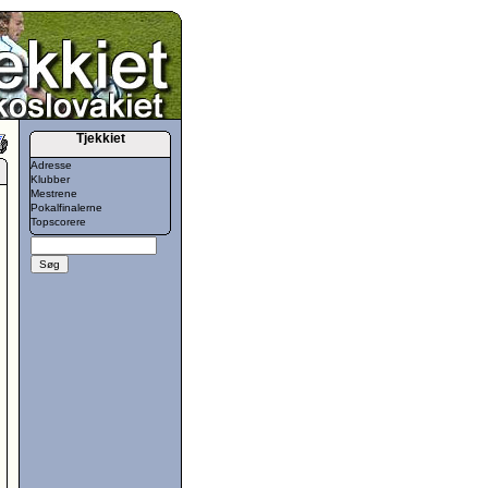
Tjekkiet
Adresse
Klubber
Mestrene
Pokalfinalerne
Topscorere