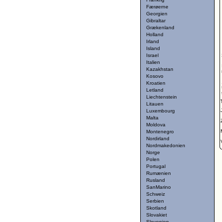
Færøerne
Georgien
Gibraltar
Grækenland
Holland
Irland
Island
Israel
Italien
Kazakhstan
Kosovo
Kroatien
Letland
Liechtenstein
Litauen
Luxembourg
Malta
Moldova
Montenegro
Nordirland
Nordmakedonien
Norge
Polen
Portugal
Rumænien
Rusland
SanMarino
Schweiz
Serbien
Skotland
Slovakiet
Slovenien