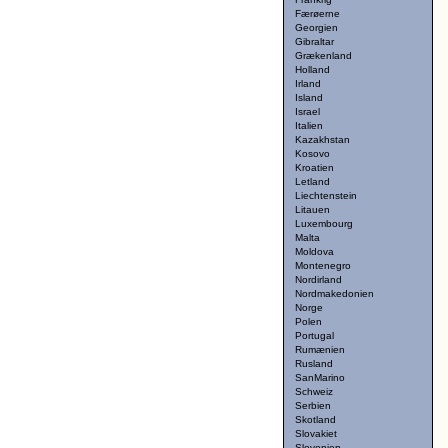
Færøerne
Georgien
Gibraltar
Grækenland
Holland
Irland
Island
Israel
Italien
Kazakhstan
Kosovo
Kroatien
Letland
Liechtenstein
Litauen
Luxembourg
Malta
Moldova
Montenegro
Nordirland
Nordmakedonien
Norge
Polen
Portugal
Rumænien
Rusland
SanMarino
Schweiz
Serbien
Skotland
Slovakiet
Slovenien