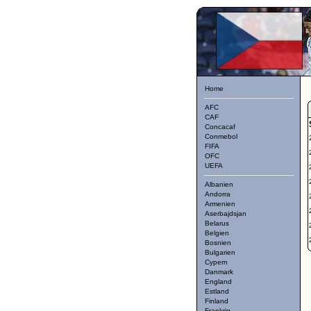
Home
AFC
CAF
Concacaf
Conmebol
FIFA
OFC
UEFA
Albanien
Andorra
Armenien
Aserbajdsjan
Belarus
Belgien
Bosnien
Bulgarien
Cypern
Danmark
England
Estland
Finland
Frankrig