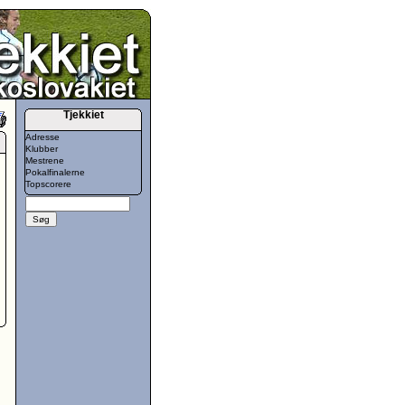
Tjekkiet
Adresse
Klubber
Mestrene
Pokalfinalerne
Topscorere