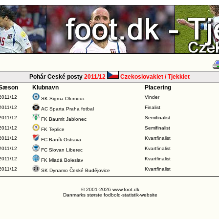
Pohár Ceské posty
2011/12
Czekoslovakiet / Tjekkiet
Sæson
Klubnavn
Placering
2011/12
Vinder
SK Sigma Olomouc
2011/12
Finalist
AC Sparta Praha fotbal
2011/12
Semifinalist
FK Baumit Jablonec
2011/12
Semifinalist
FK Teplice
2011/12
Kvartfinalist
FC Baník Ostrava
2011/12
Kvartfinalist
FC Slovan Liberec
2011/12
Kvartfinalist
FK Mladá Boleslav
2011/12
Kvartfinalist
SK Dynamo České Budějovice
© 2001-2026 www.foot.dk
Danmarks største fodbold-statistik-website