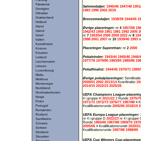
Færøerne
Sølvmedaljer:
1945/46
1947/48
1951
Georgien
1983
1996
2002
2019
Gibraltar
Grækenland
Bronzemedaljer:
1938/39
1944/45
1
Holland
Irland
Øvrige placeringer:
nr
4
1957/58
19
Island
1942/43
1959
1961
1981
1992
2005
2
Israel
nr
7
1953/54
2006
2009
2022
nr
8
194
1998
2001
2007
nr
10
1939/40
1993
n
Italien
Kazakhstan
Placeringer Superettan:
nr
2
2000
Kosovo
Kroatien
Pokalvinder:
1943/44
1945/46
1946/
Letland
1977/78
1979/80
1983/84
1985/86
19
Liechtenstein
Litauen
Pokalfinalist:
1944/45
1970/71
1995
Luxembourg
Malta
Øvrige pokalplaceringer:
Semifinali
Moldova
2000/01
2002
2013/14
Kvartfinalist
19
Montenegro
2014/15
2022/23
2025/26
Nordirland
Nordmakedonien
UEFA Champions League-placerin
Norge
4 i gruppe H
2021/22
2 Runde
1975/7
Polen
1971/72
1972/73
1976/77
1987/88
4 K
Portugal
Kvalifikationsrunde
2005/06
2018/19
2
Rumænien
Rusland
UEFA Europa League-placeringer:
nr 4 i gruppe D
2022/23
nr 4 i gruppe
SanMarino
Runde
1965/66
1967/68
1969/70
1970
Schweiz
2005/06
4 Kvalifikationsrunde
2020/2
Serbien
Kvalifikationsrunde
1997/98
1998/99
Skotland
Slovakiet
UEFA Cup Winners Cup-placeringe
Slovenien