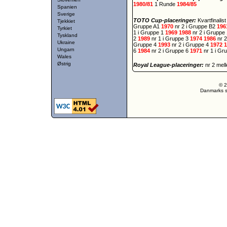
1980/81
1 Runde
1984/85
Spanien
Sverige
TOTO Cup-placeringer:
Kvartfinalis
Tjekkiet
Gruppe A1
1970
nr 2 i Gruppe B2
196
Tyrkiet
1 i Gruppe 1
1969
1988
nr 2 i Gruppe
Tyskland
2
1989
nr 1 i Gruppe 3
1974
1986
nr 
Ukraine
Gruppe 4
1993
nr 2 i Gruppe 4
1972
Ungarn
6
1984
nr 2 i Gruppe 6
1971
nr 1 i Gr
Wales
Østrig
Royal League-placeringer:
nr 2 mel
© 2
Danmarks st