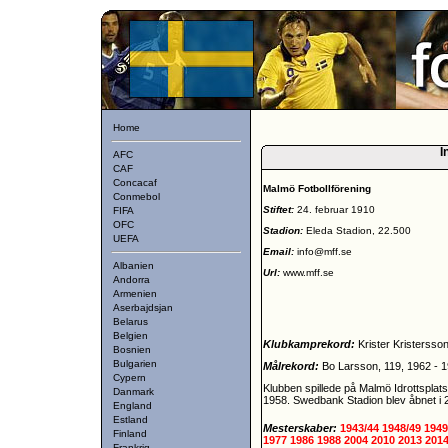
Home
I
AFC
CAF
Concacaf
Malmö Fotbollförening
Conmebol
Stiftet:
24. februar 1910
FIFA
OFC
Stadion:
Eleda Stadion, 22.500
UEFA
Email:
info@mff.se
Albanien
Url:
www.mff.se
Andorra
Armenien
Aserbajdsjan
Belarus
Belgien
Klubkamprekord:
Krister Kristersso
Bosnien
Bulgarien
Målrekord:
Bo Larsson, 119, 1962 - 
Cypern
Klubben spillede på Malmö Idrottsplats
Danmark
1958. Swedbank Stadion blev åbnet i 2
England
Estland
Mesterskaber:
1943/44
1948/49
1949
Finland
1977
1986
1988
2004
2010
2013
201
Frankrig