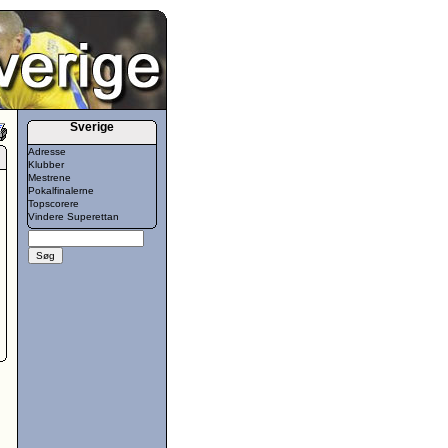
Sverige
Adresse
Klubber
Mestrene
Pokalfinalerne
Topscorere
Vindere Superettan