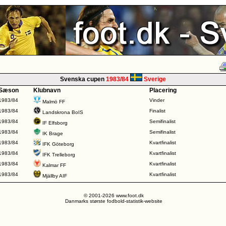
Svenska cupen
1983/84
Sverige
Sæson
Klubnavn
Placering
1983/84
Vinder
Malmö FF
1983/84
Finalist
Landskrona BoIS
1983/84
Semifinalist
IF Elfsborg
1983/84
Semifinalist
IK Brage
1983/84
Kvartfinalist
IFK Göteborg
1983/84
Kvartfinalist
IFK Trelleborg
1983/84
Kvartfinalist
Kalmar FF
1983/84
Kvartfinalist
Mjällby AIF
© 2001-2026 www.foot.dk
Danmarks største fodbold-statistik-website