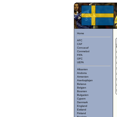
Home
AFC
CAF
Concacaf
Conmebol
FIFA
OFC
UEFA
Albanien
Andorra
Armenien
Aserbajdsjan
Belarus
Belgien
Bosnien
Bulgarien
Cypern
Danmark
England
Estland
Finland
Frankrig