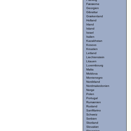
Færøerne
Georgien
Gibraltar
Grækenland
Holland
Irland
Island
Israel
Italien
Kazakhstan
Kosovo
Kroatien
Letland
Liechtenstein
Litauen
Luxembourg
Malta
Moldova
Montenegro
Nordirland
Nordmakedonien
Norge
Polen
Portugal
Rumænien
Rusland
SanMarino
Schweiz
Serbien
Skotland
Slovakiet
Slovenien