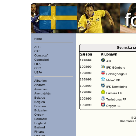
Home
AFC
Svenska c
CAF
Sæson
Klubnavn
Concacaf
Conmebol
1998/99
AIK
FIFA
1998/99
IFK Göteborg
OFC
UEFA
1998/99
Helsingborgs IF
1998/99
Malmö FF
Albanien
Andorra
1998/99
IFK Norrköping
Armenien
1998/99
Ludvika FK
Aserbajdsjan
Belarus
1998/99
Trelleborgs FF
Belgien
1998/99
Örgryte IS
Bosnien
Bulgarien
Cypern
© 2
Danmark
Danmarks st
England
Estland
Finland
Frankrig