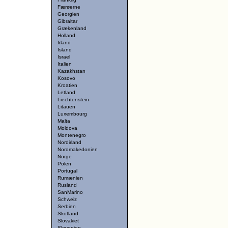
Færøerne
Georgien
Gibraltar
Grækenland
Holland
Irland
Island
Israel
Italien
Kazakhstan
Kosovo
Kroatien
Letland
Liechtenstein
Litauen
Luxembourg
Malta
Moldova
Montenegro
Nordirland
Nordmakedonien
Norge
Polen
Portugal
Rumænien
Rusland
SanMarino
Schweiz
Serbien
Skotland
Slovakiet
Slovenien