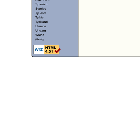
Spanien
Sverige
Tjekkiet
Tyrkiet
Tyskland
Ukraine
Ungarn
Wales
Østrig