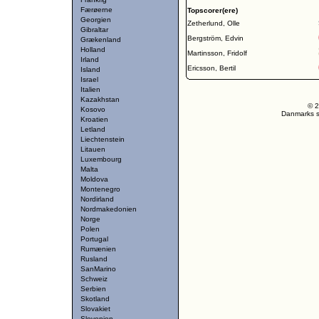
Færøerne
Topscorer(ere)
Georgien
Zetherlund, Olle
Gibraltar
Bergström, Edvin
Grækenland
Holland
Martinsson, Fridolf
Irland
Ericsson, Bertil
Island
Israel
Italien
Kazakhstan
© 2
Kosovo
Danmarks st
Kroatien
Letland
Liechtenstein
Litauen
Luxembourg
Malta
Moldova
Montenegro
Nordirland
Nordmakedonien
Norge
Polen
Portugal
Rumænien
Rusland
SanMarino
Schweiz
Serbien
Skotland
Slovakiet
Slovenien