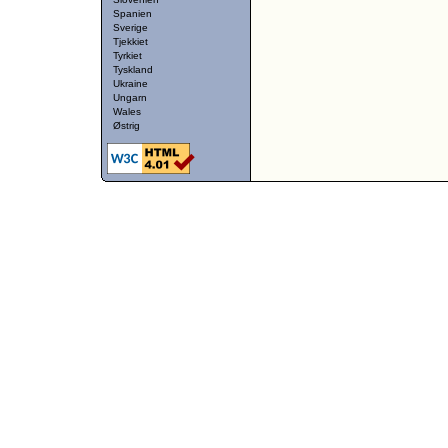
Spanien
Sverige
Tjekkiet
Tyrkiet
Tyskland
Ukraine
Ungarn
Wales
Østrig