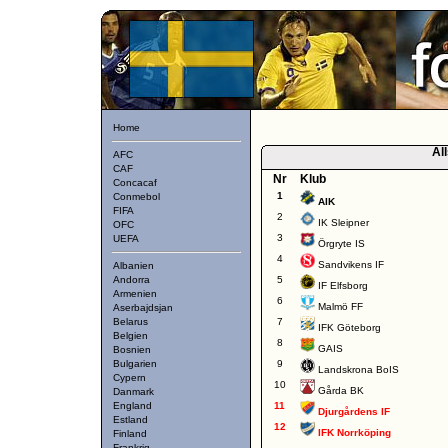
Home
Al
AFC
CAF
Nr
Klub
Concacaf
1
Conmebol
AIK
FIFA
2
IK Sleipner
OFC
3
UEFA
Örgryte IS
4
Sandvikens IF
Albanien
Andorra
5
IF Elfsborg
Armenien
6
Malmö FF
Aserbajdsjan
Belarus
7
IFK Göteborg
Belgien
8
GAIS
Bosnien
Bulgarien
9
Landskrona BoIS
Cypern
10
Gårda BK
Danmark
England
11
Djurgårdens IF
Estland
12
IFK Norrköping
Finland
Frankrig