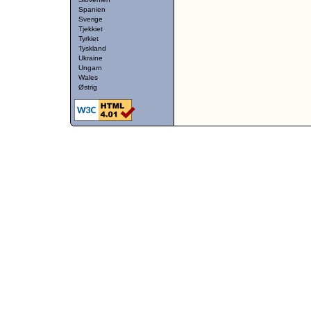
Spanien
Sverige
Tjekkiet
Tyrkiet
Tyskland
Ukraine
Ungarn
Wales
Østrig