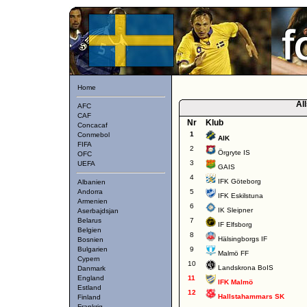
Home
Al
AFC
CAF
Nr
Klub
Concacaf
1
Conmebol
AIK
FIFA
2
Örgryte IS
OFC
3
UEFA
GAIS
4
IFK Göteborg
Albanien
Andorra
5
IFK Eskilstuna
Armenien
6
IK Sleipner
Aserbajdsjan
Belarus
7
IF Elfsborg
Belgien
8
Hälsingborgs IF
Bosnien
Bulgarien
9
Malmö FF
Cypern
10
Landskrona BoIS
Danmark
England
11
IFK Malmö
Estland
12
Hallstahammars SK
Finland
Frankrig