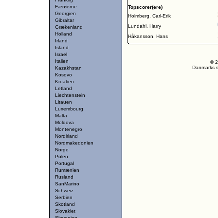
Færøerne
Topscorer(ere)
Georgien
Holmberg, Carl-Erik
Gibraltar
Lundahl, Harry
Grækenland
Holland
Håkansson, Hans
Irland
Island
Israel
Italien
© 2
Danmarks st
Kazakhstan
Kosovo
Kroatien
Letland
Liechtenstein
Litauen
Luxembourg
Malta
Moldova
Montenegro
Nordirland
Nordmakedonien
Norge
Polen
Portugal
Rumænien
Rusland
SanMarino
Schweiz
Serbien
Skotland
Slovakiet
Slovenien