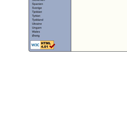
Spanien
Sverige
Tjekkiet
Tyrkiet
Tyskland
Ukraine
Ungarn
Wales
Østrig