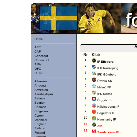
Home
A
AFC
CAF
Nr
Klub
Concacaf
1
Conmebol
IF Elfsborg
FIFA
2
IFK Norrköping
OFC
3
UEFA
IFK Göteborg
4
Örebro SK
Albanien
Andorra
5
Malmö FF
Armenien
6
IFK Malmö
Aserbajdsjan
Belarus
7
Örgryte IS
Belgien
8
Hälsingborgs IF
Bosnien
Bulgarien
9
Degerfors IF
Cypern
10
Hammarby IF
Danmark
England
11
AIK
Estland
12
Sandvikens IF
Finland
Frankrig