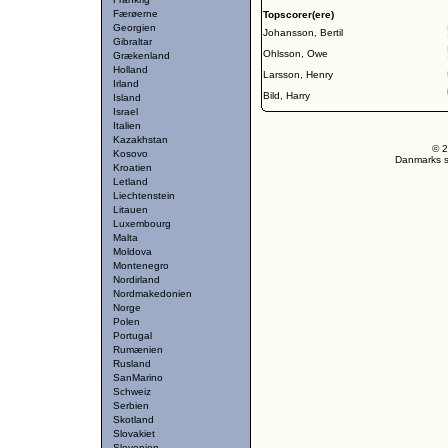
Færøerne
Topscorer(ere)
Georgien
Johansson, Bertil
Gibraltar
Ohlsson, Owe
Grækenland
Holland
Larsson, Henry
Irland
Bild, Harry
Island
Israel
Italien
Kazakhstan
© 2
Kosovo
Danmarks st
Kroatien
Letland
Liechtenstein
Litauen
Luxembourg
Malta
Moldova
Montenegro
Nordirland
Nordmakedonien
Norge
Polen
Portugal
Rumænien
Rusland
SanMarino
Schweiz
Serbien
Skotland
Slovakiet
Slovenien