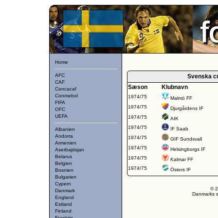
Home
AFC
Svenska c
CAF
Sæson
Klubnavn
Concacaf
Conmebol
1974/75
Malmö FF
FIFA
1974/75
Djurgårdens IF
OFC
UEFA
1974/75
AIK
1974/75
IF Saab
Albanien
Andorra
1974/75
GIF Sundsvall
Armenien
1974/75
Helsingborgs IF
Aserbajdsjan
Belarus
1974/75
Kalmar FF
Belgien
1974/75
Östers IF
Bosnien
Bulgarien
Cypern
© 2
Danmark
Danmarks st
England
Estland
Finland
Frankrig