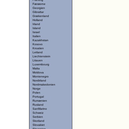
Færøerne
Georgien
Gibraltar
Grækenland
Holland
Irland
Island
Israel
Italien
Kazakhstan
Kosovo
Kroatien
Letland
Liechtenstein
Litauen
Luxembourg
Malta
Moldova
Montenegro
Nordirland
Nordmakedonien
Norge
Polen
Portugal
Rumænien
Rusland
SanMarino
Schweiz
Serbien
Skotland
Slovakiet
Slovenien