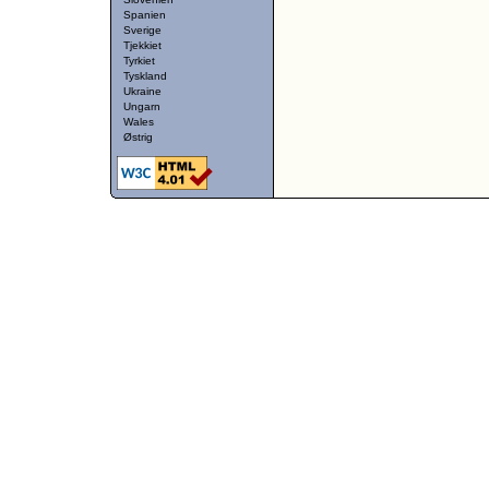
Spanien
Sverige
Tjekkiet
Tyrkiet
Tyskland
Ukraine
Ungarn
Wales
Østrig