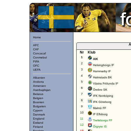
Home
A
AFC
CAF
Nr
Klub
Concacaf
1
Conmebol
AIK
FIFA
2
Helsingborgs IF
OFC
3
UEFA
Hammarby IF
4
Halmstads BK
Albanien
Andorra
5
Västra Frölunda IF
Armenien
6
Örebro SK
Aserbajdsjan
Belarus
7
IFK Norrköping
Belgien
8
IFK Göteborg
Bosnien
Bulgarien
9
Malmö FF
Cypern
10
IF Elfsborg
Danmark
England
11
Trelleborgs FF
Estland
12
Örgryte IS
Finland
Frankrig
13