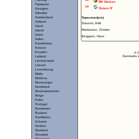
BK Häcken
Færøerne
14
Östers IF
Georgien
Gibraltar
Grækenland
Topscorer(ere)
Holland
Stavrum, Arild
Irland
Mattiasson, Christer
Island
Israel
Berggren, Hans
Italien
Kazakhstan
Kosovo
Kroatien
© 2
Danmarks st
Letland
Liechtenstein
Litauen
Luxembourg
Malta
Moldova
Montenegro
Nordirland
Nordmakedonien
Norge
Polen
Portugal
Rumænien
Rusland
SanMarino
Schweiz
Serbien
Skotland
Slovakiet
Slovenien