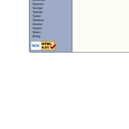
Spanien
Sverige
Tjekkiet
Tyrkiet
Tyskland
Ukraine
Ungarn
Wales
Østrig