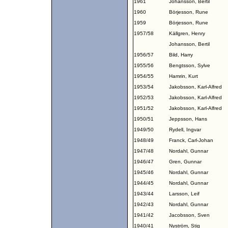
1961
Johansson, Bertil
1960
Börjesson, Rune
1959
Börjesson, Rune
1957/58
Källgren, Henry
Johansson, Bertil
1956/57
Bild, Harry
1955/56
Bengtsson, Sylve
1954/55
Hamrin, Kurt
1953/54
Jakobsson, Karl-Alfred
1952/53
Jakobsson, Karl-Alfred
1951/52
Jakobsson, Karl-Alfred
1950/51
Jeppsson, Hans
1949/50
Rydell, Ingvar
1948/49
Franck, Carl-Johan
1947/48
Nordahl, Gunnar
1946/47
Gren, Gunnar
1945/46
Nordahl, Gunnar
1944/45
Nordahl, Gunnar
1943/44
Larsson, Leif
1942/43
Nordahl, Gunnar
1941/42
Jacobsson, Sven
1940/41
Nyström, Stig