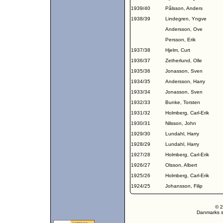
1939/40
Pålsson, Anders
1938/39
Lindegren, Yngve
Andersson, Ove
Persson, Erik
1937/38
Hjelm, Curt
1936/37
Zetherlund, Olle
1935/36
Jonasson, Sven
1934/35
Andersson, Harry
1933/34
Jonasson, Sven
1932/33
Bunke, Torsten
1931/32
Holmberg, Carl-Erik
1930/31
Nilsson, John
1929/30
Lundahl, Harry
1928/29
Lundahl, Harry
1927/28
Holmberg, Carl-Erik
1926/27
Olsson, Albert
1925/26
Holmberg, Carl-Erik
1924/25
Johansson, Filip
© 2
Danmarks st