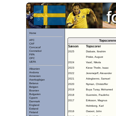
Home
AFC
Topscorere
CAF
Sæson
Topscorer
Concacaf
Conmebol
2025
Diabate, Ibrahim
FIFA
Priske, August
OFC
UEFA
2024
Vasić, Nikola
2023
Kiese Thelin, Isaac
Albanien
Andorra
2022
Jeremejeff, Alexander
Armenien
2021
Adegbenro, Samuel
Aserbajdsjan
Belarus
2020
Nyman, Christoffer
Belgien
2019
Buya Turay, Mohamed
Bosnien
Bulgarien
2018
Guerreiro, Paulinho
Cypern
2017
Eriksson, Magnus
Danmark
England
Holmberg, Karl
Estland
2016
Owoeri, John
Finland
Frankrig