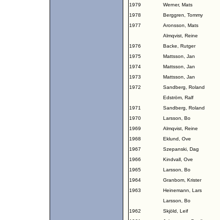
1979
Werner, Mats
1978
Berggren, Tommy
1977
Aronsson, Mats
Almqvist, Reine
1976
Backe, Rutger
1975
Mattsson, Jan
1974
Mattsson, Jan
1973
Mattsson, Jan
1972
Sandberg, Roland
Edström, Ralf
1971
Sandberg, Roland
1970
Larsson, Bo
1969
Almqvist, Reine
1968
Eklund, Ove
1967
Szepanski, Dag
1966
Kindvall, Ove
1965
Larsson, Bo
1964
Granbom, Krister
1963
Heinemann, Lars
Larsson, Bo
1962
Skjöld, Leif