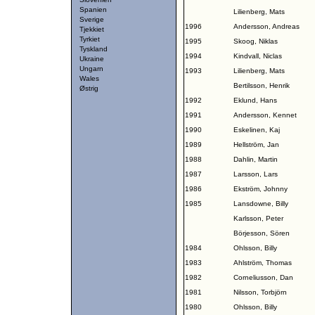
Spanien
Lilienberg, Mats
Sverige
1996
Andersson, Andreas
Tjekkiet
Tyrkiet
1995
Skoog, Niklas
Tyskland
1994
Kindvall, Niclas
Ukraine
Ungarn
1993
Lilienberg, Mats
Wales
Bertilsson, Henrik
Østrig
1992
Eklund, Hans
1991
Andersson, Kennet
1990
Eskelinen, Kaj
1989
Hellström, Jan
1988
Dahlin, Martin
1987
Larsson, Lars
1986
Ekström, Johnny
1985
Lansdowne, Billy
Karlsson, Peter
Börjesson, Sören
1984
Ohlsson, Billy
1983
Ahlström, Thomas
1982
Corneliusson, Dan
1981
Nilsson, Torbjörn
1980
Ohlsson, Billy