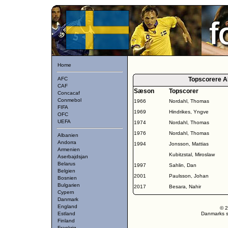
Home
AFC
Topscorere A
CAF
Sæson
Topscorer
Concacaf
Conmebol
1966
Nordahl, Thomas
FIFA
1969
Hindrikes, Yngve
OFC
UEFA
1974
Nordahl, Thomas
1976
Nordahl, Thomas
Albanien
Andorra
1994
Jonsson, Mattias
Armenien
Kubitzstal, Miroslaw
Aserbajdsjan
Belarus
1997
Sahlin, Dan
Belgien
2001
Paulsson, Johan
Bosnien
Bulgarien
2017
Besara, Nahir
Cypern
Danmark
England
© 2
Estland
Danmarks st
Finland
Frankrig