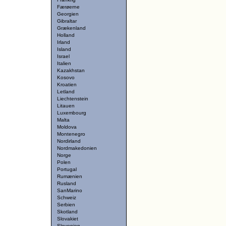
Færøerne
Georgien
Gibraltar
Grækenland
Holland
Irland
Island
Israel
Italien
Kazakhstan
Kosovo
Kroatien
Letland
Liechtenstein
Litauen
Luxembourg
Malta
Moldova
Montenegro
Nordirland
Nordmakedonien
Norge
Polen
Portugal
Rumænien
Rusland
SanMarino
Schweiz
Serbien
Skotland
Slovakiet
Slovenien