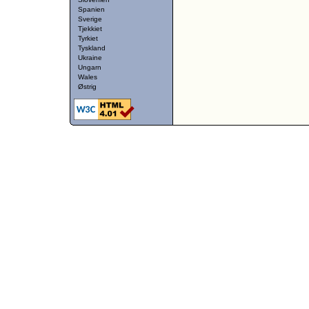
Spanien
Sverige
Tjekkiet
Tyrkiet
Tyskland
Ukraine
Ungarn
Wales
Østrig