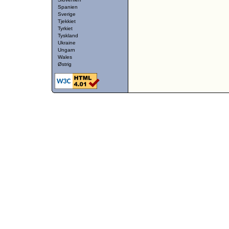
Spanien
Sverige
Tjekkiet
Tyrkiet
Tyskland
Ukraine
Ungarn
Wales
Østrig