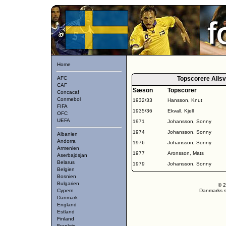
Home
AFC
Topscorere Alls
CAF
Sæson
Topscorer
Concacaf
Conmebol
1932/33
Hansson, Knut
FIFA
1935/36
Ekvall, Kjell
OFC
UEFA
1971
Johansson, Sonny
1974
Johansson, Sonny
Albanien
Andorra
1976
Johansson, Sonny
Armenien
1977
Aronsson, Mats
Aserbajdsjan
Belarus
1979
Johansson, Sonny
Belgien
Bosnien
Bulgarien
© 2
Cypern
Danmarks st
Danmark
England
Estland
Finland
Frankrig