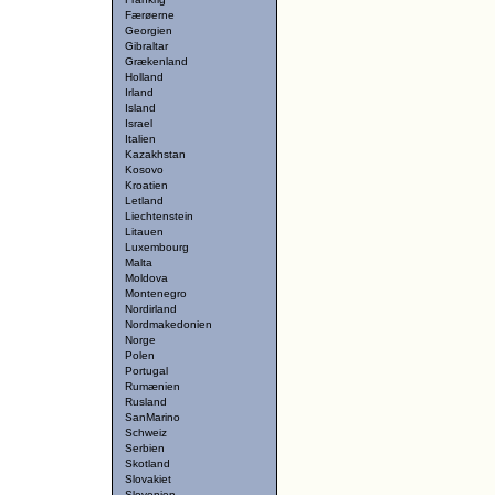
Færøerne
Georgien
Gibraltar
Grækenland
Holland
Irland
Island
Israel
Italien
Kazakhstan
Kosovo
Kroatien
Letland
Liechtenstein
Litauen
Luxembourg
Malta
Moldova
Montenegro
Nordirland
Nordmakedonien
Norge
Polen
Portugal
Rumænien
Rusland
SanMarino
Schweiz
Serbien
Skotland
Slovakiet
Slovenien