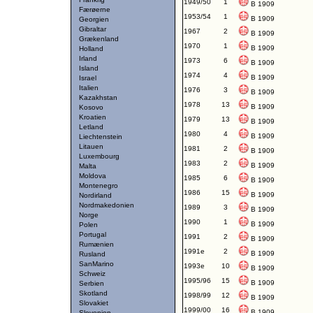
1949/50
1
B 1909
Færøerne
1953/54
1
B 1909
Georgien
Gibraltar
1967
2
B 1909
Grækenland
1970
1
B 1909
Holland
Irland
1973
6
B 1909
Island
1974
4
B 1909
Israel
Italien
1976
3
B 1909
Kazakhstan
1978
13
B 1909
Kosovo
Kroatien
1979
13
B 1909
Letland
1980
4
B 1909
Liechtenstein
Litauen
1981
2
B 1909
Luxembourg
1983
2
B 1909
Malta
Moldova
1985
6
B 1909
Montenegro
1986
15
B 1909
Nordirland
Nordmakedonien
1989
3
B 1909
Norge
1990
1
B 1909
Polen
Portugal
1991
2
B 1909
Rumænien
1991e
2
B 1909
Rusland
SanMarino
1993e
10
B 1909
Schweiz
1995/96
15
B 1909
Serbien
Skotland
1998/99
12
B 1909
Slovakiet
1999/00
16
B 1909
Slovenien