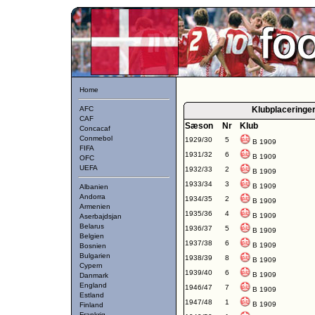
Home
AFC
Klubplaceringe
CAF
Sæson
Nr
Klub
Concacaf
Conmebol
1929/30
5
B 1909
FIFA
1931/32
6
B 1909
OFC
UEFA
1932/33
2
B 1909
1933/34
3
B 1909
Albanien
Andorra
1934/35
2
B 1909
Armenien
1935/36
4
B 1909
Aserbajdsjan
Belarus
1936/37
5
B 1909
Belgien
1937/38
6
B 1909
Bosnien
Bulgarien
1938/39
8
B 1909
Cypern
1939/40
6
B 1909
Danmark
England
1946/47
7
B 1909
Estland
1947/48
1
B 1909
Finland
Frankrig