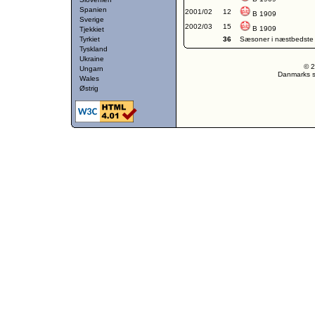
Spanien
2001/02
12
B 1909
Sverige
2002/03
15
B 1909
Tjekkiet
Tyrkiet
36
Sæsoner i næstbedste
Tyskland
Ukraine
© 2
Ungarn
Danmarks st
Wales
Østrig