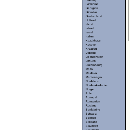
Færøerne
Georgien
Gibraltar
Grækenland
Holland
Irland
Island
Israel
Italien
Kazakhstan
Kosovo
Kroatien
Letland
Liechtenstein
Litauen
Luxembourg
Malta
Moldova
Montenegro
Nordirland
Nordmakedonien
Norge
Polen
Portugal
Rumænien
Rusland
SanMarino
Schweiz
Serbien
Skotland
Slovakiet
Slovenien