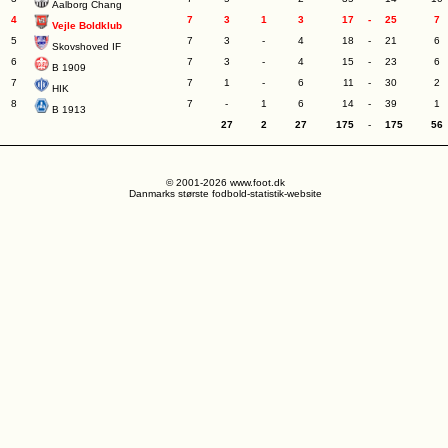
Aalborg Chang
4
7
3
1
3
17
-
25
7
Vejle Boldklub
5
7
3
-
4
18
-
21
6
Skovshoved IF
6
7
3
-
4
15
-
23
6
B 1909
7
7
1
-
6
11
-
30
2
HIK
8
7
-
1
6
14
-
39
1
B 1913
27
2
27
175
-
175
56
© 2001-2026 www.foot.dk
Danmarks største fodbold-statistik-website