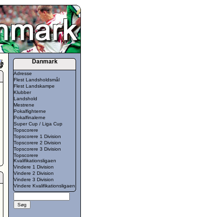
Danmark
Adresse
Flest Landsholdsmål
Flest Landskampe
Klubber
Landshold
Mestrene
Pokalfighterne
Pokalfinalerne
Super Cup / Liga Cup
Topscorere
Topscorere 1 Division
Topscorere 2 Division
Topscorere 3 Division
Topscorere
Kvalifikationsligaen
Vindere 1 Division
Vindere 2 Division
Vindere 3 Division
Vindere Kvalifikationsligaen