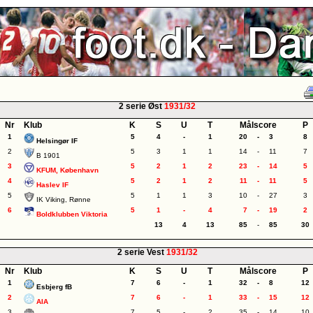
2 serie Øst
1931/32
Nr
Klub
K
S
U
T
Målscore
P
1
5
4
-
1
20
-
3
8
Helsingør IF
2
5
3
1
1
14
-
11
7
B 1901
3
5
2
1
2
23
-
14
5
KFUM, København
4
5
2
1
2
11
-
11
5
Haslev IF
5
5
1
1
3
10
-
27
3
IK Viking, Rønne
6
5
1
-
4
7
-
19
2
Boldklubben Viktoria
13
4
13
85
-
85
30
2 serie Vest
1931/32
Nr
Klub
K
S
U
T
Målscore
P
1
7
6
-
1
32
-
8
12
Esbjerg fB
2
7
6
-
1
33
-
15
12
AIA
3
7
5
-
2
35
-
14
10