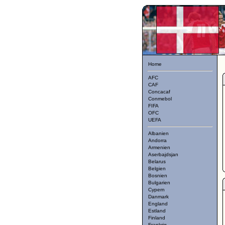
Home
AFC
CAF
Concacaf
Conmebol
FIFA
OFC
UEFA
Albanien
Andorra
Armenien
Aserbajdsjan
Belarus
Belgien
Bosnien
Bulgarien
Cypern
Danmark
England
Estland
Finland
Frankrig