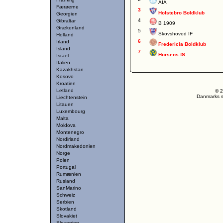
AIA
Færøerne
3
Holstebro Boldklub
Georgien
4
Gibraltar
B 1909
Grækenland
5
Skovshoved IF
Holland
6
Irland
Fredericia Boldklub
Island
7
Horsens fS
Israel
Italien
Kazakhstan
Kosovo
Kroatien
Letland
© 2
Danmarks st
Liechtenstein
Litauen
Luxembourg
Malta
Moldova
Montenegro
Nordirland
Nordmakedonien
Norge
Polen
Portugal
Rumænien
Rusland
SanMarino
Schweiz
Serbien
Skotland
Slovakiet
Slovenien