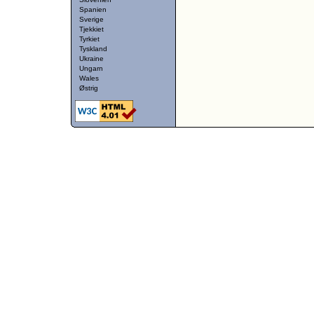
Spanien
Sverige
Tjekkiet
Tyrkiet
Tyskland
Ukraine
Ungarn
Wales
Østrig