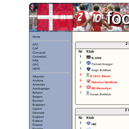
Home
2 
AFC
CAF
Nr
Klub
Concacaf
1
Conmebol
B 1908
FIFA
2
Fremad Amager
OFC
3
UEFA
Køge Boldklub
4
B 1910, Rønne
Albanien
Andorra
5
Nakskov Boldklub
Armenien
6
BK Marienlyst
Aserbajdsjan
Belarus
7
Korsør Boldklub
Belgien
Bosnien
Bulgarien
Cypern
2 
Danmark
England
Nr
Klub
Estland
1
HIK
Finland
2
Frankrig