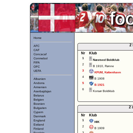
Home
2 
AFC
CAF
Nr
Klub
Concacaf
1
Conmebol
Næstved Boldklub
FIFA
2
B 1910, Rønne
OFC
3
UEFA
KFUM, København
4
B 1908
Albanien
Andorra
5
B 1921
Armenien
6
Korsør Boldklub
Aserbajdsjan
Belarus
Belgien
Bosnien
2 
Bulgarien
Cypern
Nr
Klub
Danmark
1
England
HIK
Estland
2
B 1909
Finland
3
Frankrig