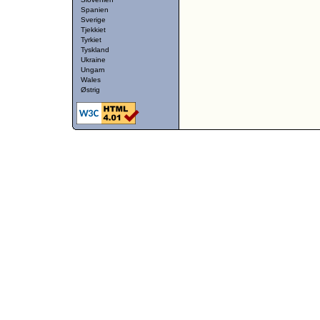
Spanien
Sverige
Tjekkiet
Tyrkiet
Tyskland
Ukraine
Ungarn
Wales
Østrig