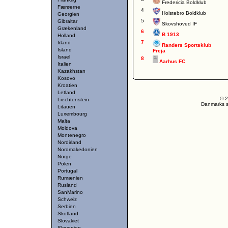
Fredericia Boldklub
Færøerne
4
Holstebro Boldklub
Georgien
5
Gibraltar
Skovshoved IF
Grækenland
6
B 1913
Holland
7
Irland
Randers Sportsklub
Island
Freja
Israel
8
Aarhus FC
Italien
Kazakhstan
Kosovo
Kroatien
Letland
© 2
Liechtenstein
Danmarks st
Litauen
Luxembourg
Malta
Moldova
Montenegro
Nordirland
Nordmakedonien
Norge
Polen
Portugal
Rumænien
Rusland
SanMarino
Schweiz
Serbien
Skotland
Slovakiet
Slovenien