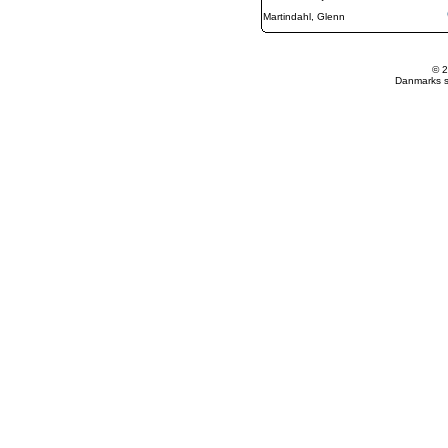
Martindahl, Glenn
© 2
Danmarks st