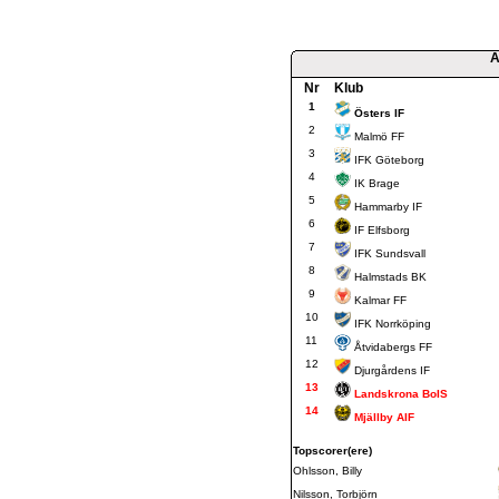
A
Nr
Klub
1
Östers IF
2
Malmö FF
3
IFK Göteborg
4
IK Brage
5
Hammarby IF
6
IF Elfsborg
7
IFK Sundsvall
8
Halmstads BK
9
Kalmar FF
10
IFK Norrköping
11
Åtvidabergs FF
12
Djurgårdens IF
13
Landskrona BoIS
14
Mjällby AIF
Topscorer(ere)
Ohlsson, Billy
Nilsson, Torbjörn