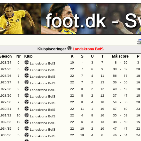
Klubplaceringer
Landskrona BoIS
Sæson
Nr
Klub
K
S
U
T
Målscore
P
1923/24
6
10
-
3
7
8
-
26
3
Landskrona BoIS
1924/25
6
22
7
6
9
30
-
52
20
Landskrona BoIS
1925/26
7
22
7
4
11
56
-
67
18
Landskrona BoIS
1926/27
9
22
7
2
13
36
-
56
16
Landskrona BoIS
1927/28
9
22
8
2
12
49
-
52
18
Landskrona BoIS
1928/29
7
22
8
2
12
37
-
47
18
Landskrona BoIS
1929/30
7
22
8
4
10
54
-
56
20
Landskrona BoIS
1930/31
5
22
11
1
10
47
-
49
23
Landskrona BoIS
1931/32
10
22
4
8
10
35
-
58
16
Landskrona BoIS
1932/33
12
22
6
3
13
38
-
60
15
Landskrona BoIS
1934/35
6
22
10
2
10
47
-
47
22
Landskrona BoIS
1935/36
5
22
10
4
8
46
-
34
24
Landskrona BoIS