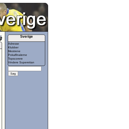
Sverige
Adresse
Klubber
Mestrene
Pokalfinalerne
Topscorere
Vindere Superettan