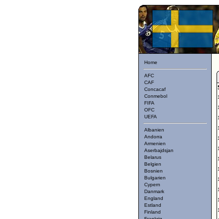
Home
AFC
CAF
Concacaf
Conmebol
FIFA
OFC
UEFA
Albanien
Andorra
Armenien
Aserbajdsjan
Belarus
Belgien
Bosnien
Bulgarien
Cypern
Danmark
England
Estland
Finland
Frankrig