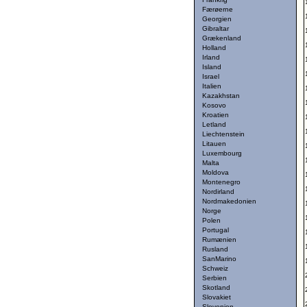
Færøerne
Georgien
Gibraltar
Grækenland
Holland
Irland
Island
Israel
Italien
Kazakhstan
Kosovo
Kroatien
Letland
Liechtenstein
Litauen
Luxembourg
Malta
Moldova
Montenegro
Nordirland
Nordmakedonien
Norge
Polen
Portugal
Rumænien
Rusland
SanMarino
Schweiz
Serbien
Skotland
Slovakiet
Slovenien