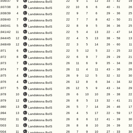
1936/37
9
22
9
1
12
33
-
42
19
Landskrona BoIS
1937/38
3
22
10
6
6
40
-
31
26
Landskrona BoIS
1938/39
4
22
9
7
6
29
-
36
25
Landskrona BoIS
1939/40
7
22
7
7
8
42
-
50
21
Landskrona BoIS
1940/41
5
22
8
9
5
36
-
36
25
Landskrona BoIS
1941/42
11
22
5
4
13
22
-
47
14
Landskrona BoIS
1944/45
12
22
4
5
13
38
-
58
13
Landskrona BoIS
1948/49
12
22
3
5
14
26
-
60
11
Landskrona BoIS
1971
6
22
5
12
5
22
-
25
22
Landskrona BoIS
1972
8
22
6
9
7
29
-
29
21
Landskrona BoIS
1973
7
26
11
6
9
35
-
34
28
Landskrona BoIS
1974
7
26
11
4
11
43
-
36
26
Landskrona BoIS
1975
4
26
9
12
5
32
-
32
30
Landskrona BoIS
1976
4
26
12
8
6
34
-
34
32
Landskrona BoIS
1977
5
26
12
5
9
43
-
34
29
Landskrona BoIS
1978
10
26
6
10
10
28
-
38
22
Landskrona BoIS
1979
12
26
8
5
13
32
-
41
21
Landskrona BoIS
1980
13
26
5
7
14
26
-
46
17
Landskrona BoIS
1994
13
26
4
5
17
22
-
59
17
Landskrona BoIS
2002
11
26
8
6
12
41
-
39
30
Landskrona BoIS
2003
11
26
8
8
10
26
-
39
32
Landskrona BoIS
2004
11
26
7
9
10
27
-
33
30
Landskrona BoIS