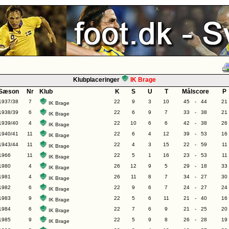
Klubplaceringer
IK Brage
Sæson
Nr
Klub
K
S
U
T
Målscore
P
1937/38
7
22
9
3
10
45
-
44
21
IK Brage
1938/39
6
22
6
9
7
33
-
38
21
IK Brage
1939/40
4
22
10
6
6
42
-
38
26
IK Brage
1940/41
11
22
6
4
12
39
-
53
16
IK Brage
1943/44
11
22
4
3
15
22
-
59
11
IK Brage
1966
11
22
5
1
16
23
-
53
11
IK Brage
1980
4
26
12
9
5
29
-
18
33
IK Brage
1981
4
26
11
8
7
34
-
27
30
IK Brage
1982
6
22
9
6
7
24
-
27
24
IK Brage
1983
9
22
5
6
11
21
-
40
16
IK Brage
1984
6
22
7
6
9
21
-
25
20
IK Brage
1985
9
22
5
9
8
26
-
28
19
IK Brage