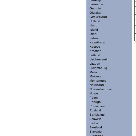
Færøerne
Georgien
Gibraltar
Grækenland
Holland
Irland
Island
Israel
Italien
Kazakhstan
Kosovo
Kroatien
Letland
Liechtenstein
Litauen
Luxembourg
Malta
Moldova
Montenegro
Nordirland
Nordmakedonien
Norge
Polen
Portugal
Rumænien
Rusland
SanMarino
Schweiz
Serbien
Skotland
Slovakiet
Slovenien