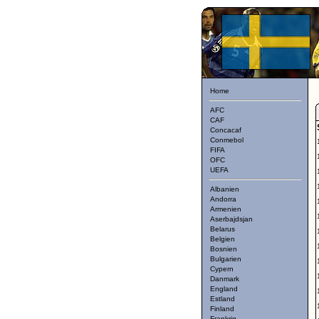
Home
AFC
CAF
Concacaf
Conmebol
FIFA
OFC
UEFA
Albanien
Andorra
Armenien
Aserbajdsjan
Belarus
Belgien
Bosnien
Bulgarien
Cypern
Danmark
England
Estland
Finland
Frankrig