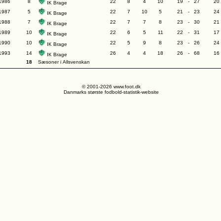
1986
8
22
8
4
10
19
-
27
20
IK Brage
1987
5
22
7
10
5
21
-
23
24
IK Brage
1988
7
22
7
7
8
23
-
30
21
IK Brage
1989
10
22
6
5
11
22
-
31
17
IK Brage
1990
10
22
5
9
8
23
-
26
24
IK Brage
1993
14
26
4
4
18
26
-
68
16
IK Brage
18
Sæsoner i Allsvenskan
© 2001-2026 www.foot.dk
Danmarks største fodbold-statistik-website