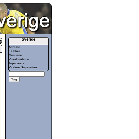
Sverige
Adresse
Klubber
Mestrene
Pokalfinalerne
Topscorere
Vindere Superettan