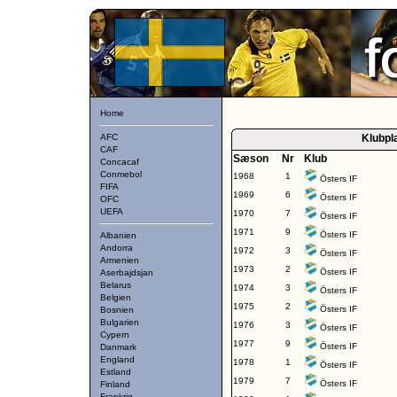
Home
AFC
Klubpl
CAF
Sæson
Nr
Klub
Concacaf
Conmebol
1968
1
Östers IF
FIFA
1969
6
Östers IF
OFC
UEFA
1970
7
Östers IF
1971
9
Östers IF
Albanien
Andorra
1972
3
Östers IF
Armenien
1973
2
Östers IF
Aserbajdsjan
Belarus
1974
3
Östers IF
Belgien
1975
2
Östers IF
Bosnien
Bulgarien
1976
3
Östers IF
Cypern
1977
9
Östers IF
Danmark
England
1978
1
Östers IF
Estland
1979
7
Östers IF
Finland
Frankrig