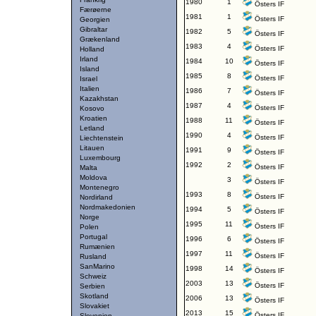
1980
1
Östers IF
Færøerne
1981
1
Östers IF
Georgien
Gibraltar
1982
5
Östers IF
Grækenland
1983
4
Östers IF
Holland
Irland
1984
10
Östers IF
Island
1985
8
Östers IF
Israel
Italien
1986
7
Östers IF
Kazakhstan
1987
4
Östers IF
Kosovo
Kroatien
1988
11
Östers IF
Letland
1990
4
Östers IF
Liechtenstein
Litauen
1991
9
Östers IF
Luxembourg
1992
2
Östers IF
Malta
Moldova
3
Östers IF
Montenegro
1993
8
Östers IF
Nordirland
Nordmakedonien
1994
5
Östers IF
Norge
1995
11
Östers IF
Polen
Portugal
1996
6
Östers IF
Rumænien
1997
11
Östers IF
Rusland
SanMarino
1998
14
Östers IF
Schweiz
2003
13
Östers IF
Serbien
Skotland
2006
13
Östers IF
Slovakiet
2013
15
Östers IF
Slovenien