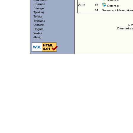
Spanien
2025
15
Östers IF
Sverige
34
Sæsoner i Allsvenskan
Tjekkiet
Tyrkiet
Tyskland
Ukraine
© 2
Danmarks st
Ungarn
Wales
Østrig