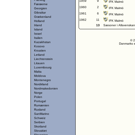
1959
9
IFK Malmö
Færøerne
1960
2
IFK Malmö
Georgien
Gibraltar
1961
6
IFK Malmö
Grækenland
1962
11
IFK Malmö
Holland
Irland
13
Sæsoner i Allsvenskan
Island
Israel
Italien
© 2
Kazakhstan
Danmarks st
Kosovo
Kroatien
Letland
Liechtenstein
Litauen
Luxembourg
Malta
Moldova
Montenegro
Nordirland
Nordmakedonien
Norge
Polen
Portugal
Rumænien
Rusland
SanMarino
Schweiz
Serbien
Skotland
Slovakiet
Slovenien