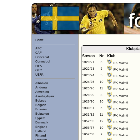
Home
AFC
Klubpla
CAF
Sæson
Nr
Klub
Concacaf
Conmebol
1920/21
6
IFK Malmö
FIFA
1922/23
5
IFK Malmö
OFC
UEFA
1923/24
5
IFK Malmö
1924/25
10
IFK Malmö
Albanien
Andorra
1925/26
11
IFK Malmö
Armenien
1928/29
8
IFK Malmö
Aserbajdsjan
Belarus
1929/30
10
IFK Malmö
Belgien
1930/31
6
IFK Malmö
Bosnien
Bulgarien
1931/32
11
IFK Malmö
Cypern
1952/53
12
IFK Malmö
Danmark
England
1956/57
10
IFK Malmö
Estland
1957/58
7
IFK Malmö
Finland
Frankrig