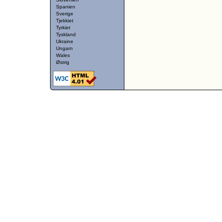
Spanien
Sverige
Tjekkiet
Tyrkiet
Tyskland
Ukraine
Ungarn
Wales
Østrig