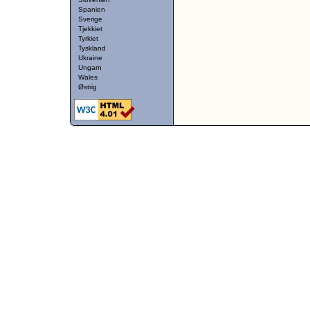
Spanien
Sverige
Tjekkiet
Tyrkiet
Tyskland
Ukraine
Ungarn
Wales
Østrig