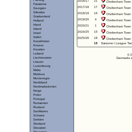
2016/17
21
Cheltenham Town
Færøerne
2017/18
17
Cheltenham Town
Georgien
Gibraltar
2018/19
16
Cheltenham Town
Grækenland
2019/20
4
Cheltenham Town
Holland
Irland
2020/21
1
Cheltenham Town
Island
2024/25
15
Cheltenham Town
Israel
Italien
2025/26
18
Cheltenham Town
Kazakhstan
19
Sæsoner i League Tw
Kosovo
Kroatien
Letland
© 2
Liechtenstein
Danmarks st
Litauen
Luxembourg
Malta
Moldova
Montenegro
Nordirland
Nordmakedonien
Norge
Polen
Portugal
Rumænien
Rusland
SanMarino
Schweiz
Serbien
Skotland
Slovakiet
Slovenien