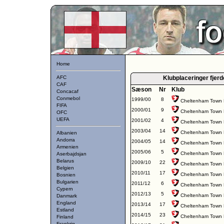
Home
AFC
Klubplaceringer fje
CAF
Sæson
Nr
Klub
Concacaf
Conmebol
1999/00
8
Cheltenham Town
FIFA
2000/01
9
Cheltenham Town
OFC
UEFA
2001/02
4
Cheltenham Town
2003/04
14
Cheltenham Town
Albanien
Andorra
2004/05
14
Cheltenham Town
Armenien
2005/06
5
Cheltenham Town
Aserbajdsjan
Belarus
2009/10
22
Cheltenham Town
Belgien
2010/11
17
Cheltenham Town
Bosnien
Bulgarien
2011/12
6
Cheltenham Town
Cypern
2012/13
5
Cheltenham Town
Danmark
England
2013/14
17
Cheltenham Town
Estland
2014/15
23
Cheltenham Town
Finland
Frankrig