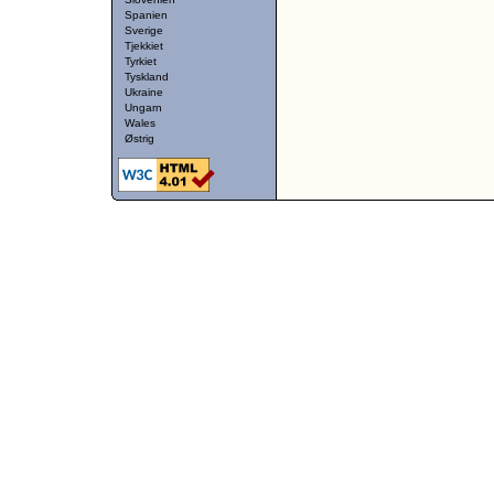
Spanien
Sverige
Tjekkiet
Tyrkiet
Tyskland
Ukraine
Ungarn
Wales
Østrig