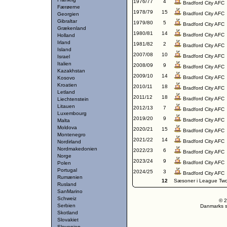
1976/77
4
Bradford City AFC
Færøerne
1978/79
15
Bradford City AFC
Georgien
Gibraltar
1979/80
5
Bradford City AFC
Grækenland
1980/81
14
Bradford City AFC
Holland
Irland
1981/82
2
Bradford City AFC
Island
2007/08
10
Bradford City AFC
Israel
Italien
2008/09
9
Bradford City AFC
Kazakhstan
2009/10
14
Bradford City AFC
Kosovo
Kroatien
2010/11
18
Bradford City AFC
Letland
2011/12
18
Bradford City AFC
Liechtenstein
Litauen
2012/13
7
Bradford City AFC
Luxembourg
2019/20
9
Bradford City AFC
Malta
Moldova
2020/21
15
Bradford City AFC
Montenegro
2021/22
14
Bradford City AFC
Nordirland
Nordmakedonien
2022/23
6
Bradford City AFC
Norge
2023/24
9
Bradford City AFC
Polen
Portugal
2024/25
3
Bradford City AFC
Rumænien
12
Sæsoner i League Tw
Rusland
SanMarino
Schweiz
© 2
Serbien
Danmarks st
Skotland
Slovakiet
Slovenien