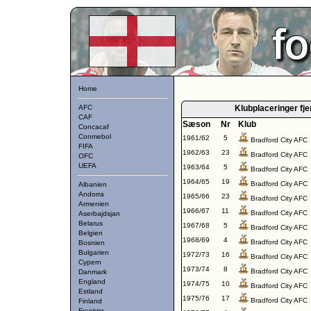
Home
AFC
Klubplaceringer f
CAF
Sæson
Nr
Klub
Concacaf
Conmebol
1961/62
5
Bradford City AFC
FIFA
1962/63
23
Bradford City AFC
OFC
UEFA
1963/64
5
Bradford City AFC
1964/65
19
Bradford City AFC
Albanien
Andorra
1965/66
23
Bradford City AFC
Armenien
1966/67
11
Bradford City AFC
Aserbajdsjan
Belarus
1967/68
5
Bradford City AFC
Belgien
1968/69
4
Bradford City AFC
Bosnien
Bulgarien
1972/73
16
Bradford City AFC
Cypern
1973/74
8
Bradford City AFC
Danmark
England
1974/75
10
Bradford City AFC
Estland
1975/76
17
Bradford City AFC
Finland
Frankrig