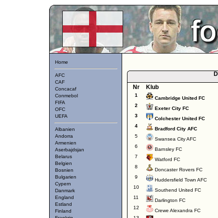
Home
D
AFC
CAF
Nr
Klub
Concacaf
1
Conmebol
Cambridge United FC
FIFA
2
Exeter City FC
OFC
3
UEFA
Colchester United FC
4
Bradford City AFC
Albanien
Andorra
5
Swansea City AFC
Armenien
6
Barnsley FC
Aserbajdsjan
Belarus
7
Watford FC
Belgien
8
Doncaster Rovers FC
Bosnien
Bulgarien
9
Huddersfield Town AFC
Cypern
10
Southend United FC
Danmark
England
11
Darlington FC
Estland
12
Crewe Alexandra FC
Finland
Frankrig
13