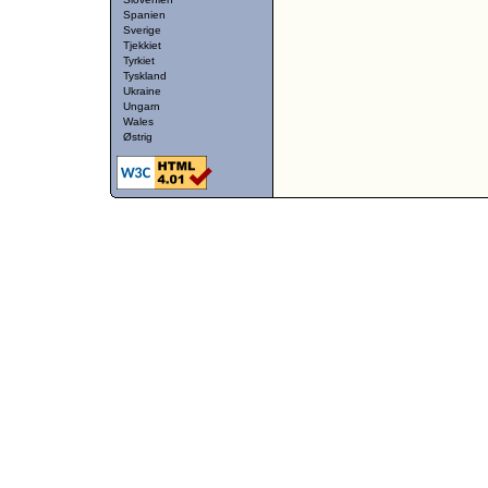
Spanien
Sverige
Tjekkiet
Tyrkiet
Tyskland
Ukraine
Ungarn
Wales
Østrig