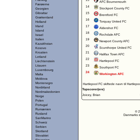
AFC Bournemouth
Færøerne
14
Stockport County FC
Georgien
Gibraltar
15
Brentford FC
Grækenland
16
Torquay United FC
Holland
Irland
17
Aldershot FC
Island
18
Rochdale AFC
Israel
Italien
19
Newport County AFC
Kazakhstan
20
Scunthorpe United FC
Kosovo
Kroatien
21
Halifax Town AFC
Letland
22
Hartlepool FC
Liechtenstein
Litauen
23
Southport FC
Luxembourg
24
Workington AFC
Malta
Moldova
Montenegro
Hartlepool FC skiftede navn til Hartlepo
Nordirland
Topscorer(ere)
Nordmakedonien
Joicey, Brian
Norge
Polen
Portugal
Rumænien
© 2
Rusland
Danmarks st
SanMarino
Schweiz
Serbien
Skotland
Slovakiet
Slovenien