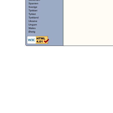
Spanien
Sverige
Tjekkiet
Tyrkiet
Tyskland
Ukraine
Ungarn
Wales
Østrig