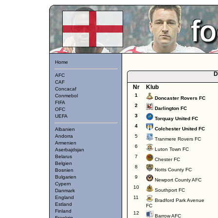
Home
D
AFC
CAF
Nr
Klub
Concacaf
1
Conmebol
Doncaster Rovers FC
FIFA
2
Darlington FC
OFC
3
UEFA
Torquay United FC
4
Colchester United FC
Albanien
Andorra
5
Tranmere Rovers FC
Armenien
6
Luton Town FC
Aserbajdsjan
Belarus
7
Chester FC
Belgien
8
Notts County FC
Bosnien
Bulgarien
9
Newport County AFC
Cypern
10
Southport FC
Danmark
England
11
Bradford Park Avenue
Estland
FC
Finland
12
Barrow AFC
Frankrig