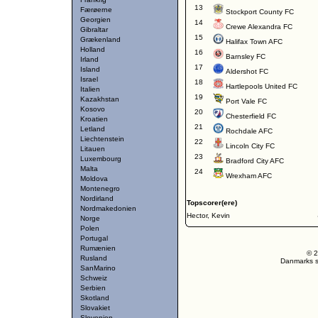
13
Færøerne
Stockport County FC
Georgien
14
Crewe Alexandra FC
Gibraltar
15
Grækenland
Halifax Town AFC
Holland
16
Barnsley FC
Irland
17
Island
Aldershot FC
Israel
18
Hartlepools United FC
Italien
19
Kazakhstan
Port Vale FC
Kosovo
20
Chesterfield FC
Kroatien
21
Letland
Rochdale AFC
Liechtenstein
22
Lincoln City FC
Litauen
23
Luxembourg
Bradford City AFC
Malta
24
Wrexham AFC
Moldova
Montenegro
Nordirland
Topscorer(ere)
Nordmakedonien
Hector, Kevin
Norge
Polen
Portugal
Rumænien
© 2
Rusland
Danmarks st
SanMarino
Schweiz
Serbien
Skotland
Slovakiet
Slovenien