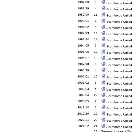
1987/88
4
Scunthorpe Unite
1988/89
4
Scunthorpe Unite
1989/90
11
Scunthorpe Unite
1990/91
8
Scunthorpe Unite
1991/92
5
Scunthorpe Unite
1992/93
14
Scunthorpe Unite
1993/94
11
Scunthorpe Unite
1994/95
7
Scunthorpe Unite
1995/96
12
Scunthorpe Unite
1996/97
13
Scunthorpe Unite
1997/98
8
Scunthorpe Unite
1998/99
4
Scunthorpe Unite
2000/01
10
Scunthorpe Unite
2001/02
8
Scunthorpe Unite
2002/03
5
Scunthorpe Unite
2003/04
22
Scunthorpe Unite
2004/05
2
Scunthorpe Unite
2013/14
2
Scunthorpe Unite
2019/20
20
Scunthorpe Unite
2020/21
22
Scunthorpe Unite
2021/22
24
Scunthorpe Unite
16
Sæsoner i League Tw