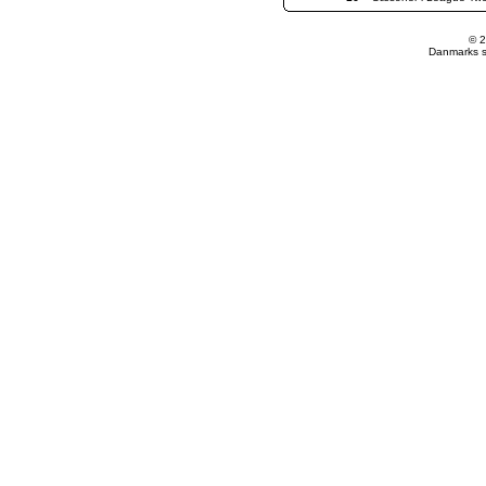
© 2
Danmarks st