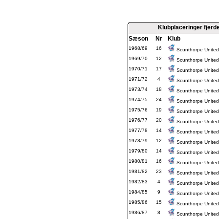
Klubplaceringer fjer
Sæson
Nr
Klub
1968/69
16
Scunthorpe Unite
1969/70
12
Scunthorpe Unite
1970/71
17
Scunthorpe Unite
1971/72
4
Scunthorpe Unite
1973/74
18
Scunthorpe Unite
1974/75
24
Scunthorpe Unite
1975/76
19
Scunthorpe Unite
1976/77
20
Scunthorpe Unite
1977/78
14
Scunthorpe Unite
1978/79
12
Scunthorpe Unite
1979/80
14
Scunthorpe Unite
1980/81
16
Scunthorpe Unite
1981/82
23
Scunthorpe Unite
1982/83
4
Scunthorpe Unite
1984/85
9
Scunthorpe Unite
1985/86
15
Scunthorpe Unite
1986/87
8
Scunthorpe Unite