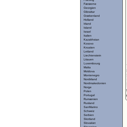
Færøerne
Georgien
Gibraltar
Grækenland
Holland
Irland
Island
Israel
Italien
Kazakhstan
Kosovo
Kroatien
Letland
Liechtenstein
Litauen
Luxembourg
Malta
Moldova
Montenegro
Nordirland
Nordmakedonien
Norge
Polen
Portugal
Rumænien
Rusland
SanMarino
Schweiz
Serbien
Skotland
Slovakiet
Slovenien