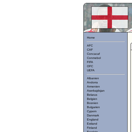
Home
AFC
CAF
Concacaf
Conmebol
FIFA
OFC
UEFA
Albanien
Andorra
Armenien
Aserbajdsjan
Belarus
Belgien
Bosnien
Bulgarien
Cypern
Danmark
England
Estland
Finland
Frankrig