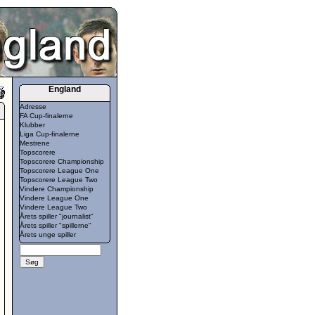
England
Adresse
FA Cup-finalerne
Klubber
Liga Cup-finalerne
Mestrene
Topscorere
Topscorere Championship
Topscorere League One
Topscorere League Two
Vindere Championship
Vindere League One
Vindere League Two
Årets spiller "journalist"
Årets spiller "spillerne"
Årets unge spiller