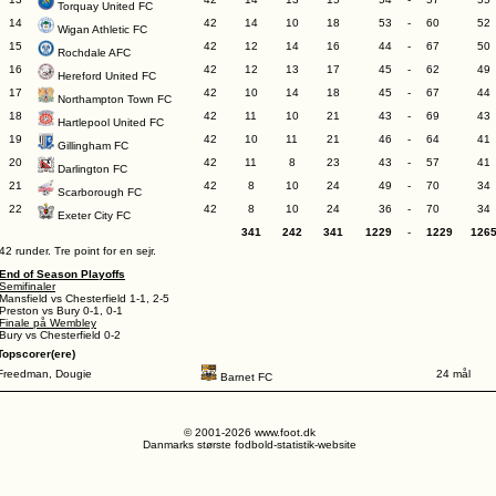
Torquay United FC
14
42
14
10
18
53
-
60
52
Wigan Athletic FC
15
42
12
14
16
44
-
67
50
Rochdale AFC
16
42
12
13
17
45
-
62
49
Hereford United FC
17
42
10
14
18
45
-
67
44
Northampton Town FC
18
42
11
10
21
43
-
69
43
Hartlepool United FC
19
42
10
11
21
46
-
64
41
Gillingham FC
20
42
11
8
23
43
-
57
41
Darlington FC
21
42
8
10
24
49
-
70
34
Scarborough FC
22
42
8
10
24
36
-
70
34
Exeter City FC
341
242
341
1229
-
1229
126
42 runder. Tre point for en sejr.
End of Season Playoffs
Semifinaler
Mansfield vs Chesterfield 1-1, 2-5
Preston vs Bury 0-1, 0-1
Finale på Wembley
Bury vs Chesterfield 0-2
Topscorer(ere)
Freedman, Dougie
24 mål
Barnet FC
© 2001-2026 www.foot.dk
Danmarks største fodbold-statistik-website