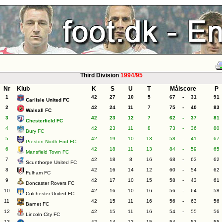
Third Division
1994/95
Nr
Klub
K
S
U
T
Målscore
P
1
42
27
10
5
67
-
31
91
Carlisle United FC
2
42
24
11
7
75
-
40
83
Walsall FC
3
42
23
12
7
62
-
37
81
Chesterfield FC
4
42
23
11
8
73
-
36
80
Bury FC
5
42
19
10
13
58
-
41
67
Preston North End FC
6
42
18
11
13
84
-
59
65
Mansfield Town FC
7
42
18
8
16
68
-
63
62
Scunthorpe United FC
8
42
16
14
12
60
-
54
62
Fulham FC
9
42
17
10
15
58
-
43
61
Doncaster Rovers FC
10
42
16
10
16
56
-
64
58
Colchester United FC
11
42
15
11
16
56
-
63
56
Barnet FC
12
42
15
11
16
54
-
55
56
Lincoln City FC
13
42
14
13
15
54
-
57
55