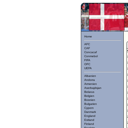
Home
AFC
CAF
Concacaf
Conmebol
FIFA
OFC
UEFA
Albanien
Andorra
Armenien
Aserbajdsjan
Belarus
Belgien
Bosnien
Bulgarien
Cypern
Danmark
England
Estland
Finland
Frankrig