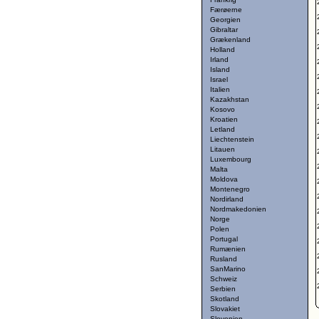
Færøerne
Georgien
Gibraltar
Grækenland
Holland
Irland
Island
Israel
Italien
Kazakhstan
Kosovo
Kroatien
Letland
Liechtenstein
Litauen
Luxembourg
Malta
Moldova
Montenegro
Nordirland
Nordmakedonien
Norge
Polen
Portugal
Rumænien
Rusland
SanMarino
Schweiz
Serbien
Skotland
Slovakiet
Slovenien