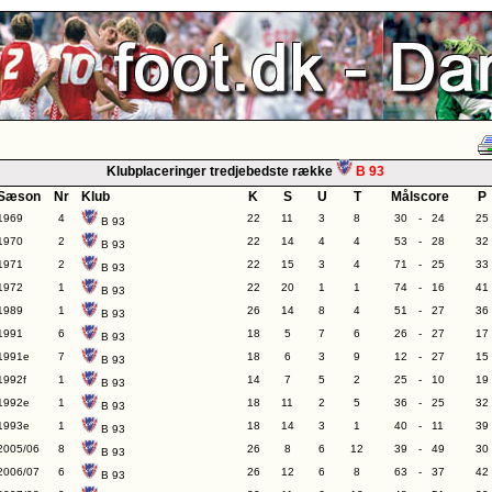
Klubplaceringer tredjebedste række
B 93
Sæson
Nr
Klub
K
S
U
T
Målscore
P
1969
4
22
11
3
8
30
-
24
25
B 93
1970
2
22
14
4
4
53
-
28
32
B 93
1971
2
22
15
3
4
71
-
25
33
B 93
1972
1
22
20
1
1
74
-
16
41
B 93
1989
1
26
14
8
4
51
-
27
36
B 93
1991
6
18
5
7
6
26
-
27
17
B 93
1991e
7
18
6
3
9
12
-
27
15
B 93
1992f
1
14
7
5
2
25
-
10
19
B 93
1992e
1
18
11
2
5
36
-
25
32
B 93
1993e
1
18
14
3
1
40
-
11
39
B 93
2005/06
8
26
8
6
12
39
-
49
30
B 93
2006/07
6
26
12
6
8
63
-
37
42
B 93