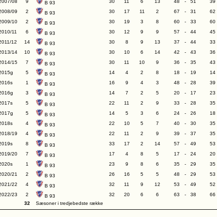
2007/08
9
30
11
6
13
48
-
51
39
B 93
2008/09
2
30
17
11
2
67
-
31
62
B 93
2009/10
2
30
19
3
8
60
-
33
60
B 93
2010/11
6
30
12
9
9
57
-
44
45
B 93
2011/12
14
30
8
9
13
37
-
44
33
B 93
2013/14
10
30
10
6
14
42
-
43
36
B 93
2014/15
7
30
11
10
9
36
-
35
43
B 93
2015g
5
14
4
2
8
18
-
19
14
B 93
2016s
1
16
9
4
3
48
-
28
39
B 93
2016g
3
14
7
2
5
20
-
17
23
B 93
2017s
5
22
11
2
9
33
-
28
35
B 93
2017g
5
14
5
3
6
24
-
26
18
B 93
2018s
4
22
10
5
7
40
-
30
35
B 93
2018/19
4
22
11
2
9
39
-
37
35
B 93
2019s
8
33
17
2
14
57
-
49
53
B 93
2019/20
7
17
4
8
5
17
-
24
20
B 93
2020s
1
23
9
8
6
35
-
29
35
B 93
2020/21
2
26
16
5
5
48
-
29
53
B 93
2021/22
4
32
11
9
12
53
-
49
52
B 93
2022/23
2
32
20
6
6
63
-
38
66
B 93
32
Sæsoner i tredjebedste række