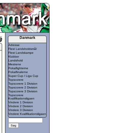
Danmark
Adresse
Flest Landsholdsmål
Flest Landskampe
Klubber
Landshold
Mestrene
Pokalfighterne
Pokalfinalerne
Super Cup / Liga Cup
Topscorere
Topscorere 1 Division
Topscorere 2 Division
Topscorere 3 Division
Topscorere
Kvalifikationsligaen
Vindere 1 Division
Vindere 2 Division
Vindere 3 Division
Vindere Kvalifikationsligaen