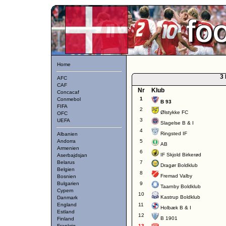
Home
3 
AFC
CAF
Nr
Klub
Concacaf
1
Conmebol
B 93
FIFA
2
Ølstykke FC
OFC
3
UEFA
Slagelse B & I
4
Ringsted IF
Albanien
Andorra
5
AB
Armenien
6
IF Skjold Birkerød
Aserbajdsjan
Belarus
7
Dragør Boldklub
Belgien
8
Fremad Valby
Bosnien
Bulgarien
9
Taarnby Boldklub
Cypern
10
Kastrup Boldklub
Danmark
England
11
Holbæk B & I
Estland
12
B 1901
Finland
Frankrig
13