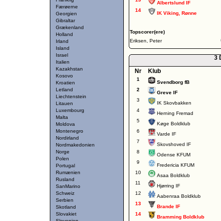
Albertslund IF
Færøerne
14
IK Viking, Rønne
Georgien
Gibraltar
Grækenland
Topscorer(ere)
Holland
Eriksen, Peter
Irland
Island
Israel
3 
Italien
Kazakhstan
Nr
Klub
Kosovo
1
Svendborg fB
Kroatien
Letland
2
Greve IF
Liechtenstein
3
IK Skovbakken
Litauen
Luxembourg
4
Herning Fremad
Malta
5
Køge Boldklub
Moldova
Montenegro
6
Varde IF
Nordirland
7
Skovshoved IF
Nordmakedonien
Norge
8
Odense KFUM
Polen
9
Fredericia KFUM
Portugal
Rumænien
10
Asaa Boldklub
Rusland
11
Hjørring IF
SanMarino
Schweiz
12
Aabenraa Boldklub
Serbien
13
Brande IF
Skotland
Slovakiet
14
Bramming Boldklub
Slovenien