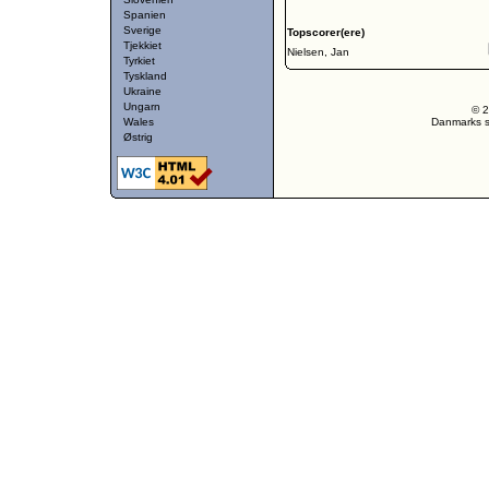
Spanien
Sverige
Topscorer(ere)
Tjekkiet
Nielsen, Jan
Tyrkiet
Tyskland
Ukraine
Ungarn
© 2
Wales
Danmarks st
Østrig