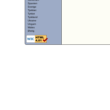
Spanien
Sverige
Tjekkiet
Tyrkiet
Tyskland
Ukraine
Ungarn
Wales
Østrig