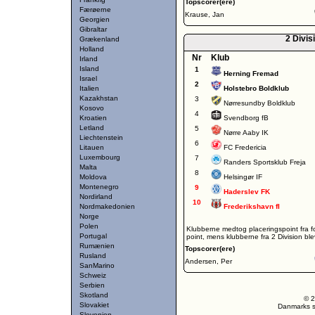
Topscorer(ere)
Færøerne
Krause, Jan
Georgien
Gibraltar
2 Divis
Grækenland
Holland
Nr
Klub
Irland
Island
1
Herning Fremad
Israel
2
Italien
Holstebro Boldklub
Kazakhstan
3
Nørresundby Boldklub
Kosovo
4
Kroatien
Svendborg fB
Letland
5
Nørre Aaby IK
Liechtenstein
6
Litauen
FC Fredericia
Luxembourg
7
Randers Sportsklub Freja
Malta
8
Moldova
Helsingør IF
Montenegro
9
Haderslev FK
Nordirland
10
Nordmakedonien
Frederikshavn fI
Norge
Polen
Klubberne medtog placeringspoint fra f
Portugal
point, mens klubberne fra 2 Division blev 
Rumænien
Topscorer(ere)
Rusland
Andersen, Per
SanMarino
Schweiz
Serbien
Skotland
© 2
Slovakiet
Danmarks st
Slovenien