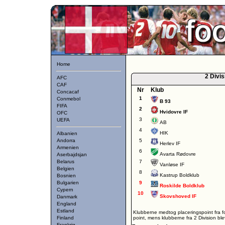
Home
2 Divis
AFC
CAF
Nr
Klub
Concacaf
1
Conmebol
B 93
FIFA
2
Hvidovre IF
OFC
3
UEFA
AB
4
HIK
Albanien
Andorra
5
Herlev IF
Armenien
6
Avarta Rødovre
Aserbajdsjan
Belarus
7
Vanløse IF
Belgien
8
Kastrup Boldklub
Bosnien
Bulgarien
9
Roskilde Boldklub
Cypern
10
Skovshoved IF
Danmark
England
Estland
Klubberne medtog placeringspoint fra f
Finland
point, mens klubberne fra 2 Division blev 
Frankrig