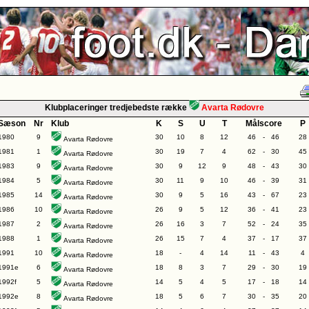
Klubplaceringer tredjebedste række
Avarta Rødovre
Sæson
Nr
Klub
K
S
U
T
Målscore
P
1980
9
30
10
8
12
46
-
46
28
Avarta Rødovre
1981
1
30
19
7
4
62
-
30
45
Avarta Rødovre
1983
9
30
9
12
9
48
-
43
30
Avarta Rødovre
1984
5
30
11
9
10
46
-
39
31
Avarta Rødovre
1985
14
30
9
5
16
43
-
67
23
Avarta Rødovre
1986
10
26
9
5
12
36
-
41
23
Avarta Rødovre
1987
2
26
16
3
7
52
-
24
35
Avarta Rødovre
1988
1
26
15
7
4
37
-
17
37
Avarta Rødovre
1991
10
18
-
4
14
11
-
43
4
Avarta Rødovre
1991e
6
18
8
3
7
29
-
30
19
Avarta Rødovre
1992f
5
14
5
4
5
17
-
18
14
Avarta Rødovre
1992e
8
18
5
6
7
30
-
35
20
Avarta Rødovre