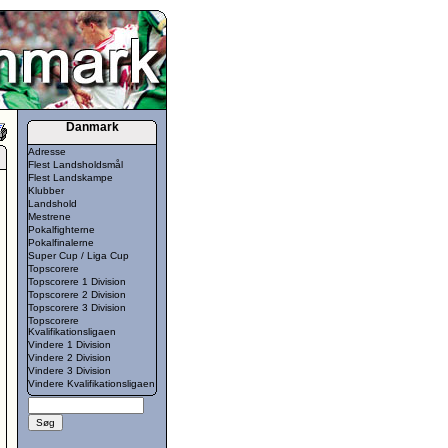
Danmark
Adresse
Flest Landsholdsmål
Flest Landskampe
Klubber
Landshold
Mestrene
Pokalfighterne
Pokalfinalerne
Super Cup / Liga Cup
Topscorere
Topscorere 1 Division
Topscorere 2 Division
Topscorere 3 Division
Topscorere
Kvalifikationsligaen
Vindere 1 Division
Vindere 2 Division
Vindere 3 Division
Vindere Kvalifikationsligaen