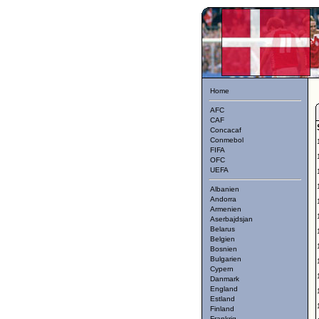
Home
AFC
CAF
Concacaf
Conmebol
FIFA
OFC
UEFA
Albanien
Andorra
Armenien
Aserbajdsjan
Belarus
Belgien
Bosnien
Bulgarien
Cypern
Danmark
England
Estland
Finland
Frankrig