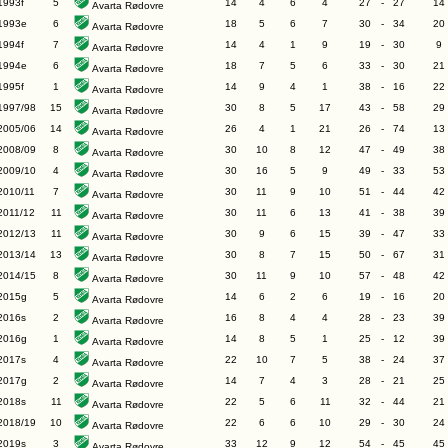
1993f
5
14
4
6
4
27
-
27
14
Avarta Rødovre
1993e
6
18
5
6
7
30
-
34
20
Avarta Rødovre
1994f
7
14
4
1
9
19
-
30
9
Avarta Rødovre
1994e
6
18
7
5
6
33
-
30
21
Avarta Rødovre
1995f
1
14
9
4
1
38
-
16
22
Avarta Rødovre
1997/98
15
30
8
5
17
43
-
58
29
Avarta Rødovre
2005/06
14
26
4
1
21
26
-
74
13
Avarta Rødovre
2008/09
8
30
10
8
12
47
-
49
38
Avarta Rødovre
2009/10
4
30
16
5
9
49
-
33
53
Avarta Rødovre
2010/11
7
30
11
9
10
51
-
44
42
Avarta Rødovre
2011/12
11
30
11
6
13
41
-
38
39
Avarta Rødovre
2012/13
11
30
9
6
15
39
-
47
33
Avarta Rødovre
2013/14
13
30
8
7
15
50
-
67
31
Avarta Rødovre
2014/15
8
30
11
9
10
57
-
48
42
Avarta Rødovre
2015g
5
14
6
2
6
19
-
16
20
Avarta Rødovre
2016s
2
16
8
4
4
28
-
23
39
Avarta Rødovre
2016g
1
14
8
5
1
25
-
12
39
Avarta Rødovre
2017s
4
22
10
7
5
38
-
24
37
Avarta Rødovre
2017g
2
14
7
4
3
28
-
21
25
Avarta Rødovre
2018s
11
22
5
6
11
32
-
44
21
Avarta Rødovre
2018/19
10
22
6
6
10
29
-
30
24
Avarta Rødovre
2019s
3
33
12
9
12
54
-
45
45
Avarta Rødovre