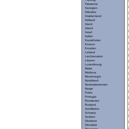
Færøerne
Georgien
Gibraltar
Grækenland
Holland
Irland
Island
Israel
Italien
Kazakhstan
Kosovo
Kroatien
Letland
Liechtenstein
Litauen
Luxembourg
Malta
Moldova
Montenegro
Nordirland
Nordmakedonien
Norge
Polen
Portugal
Rumænien
Rusland
SanMarino
Schweiz
Serbien
Skotland
Slovakiet
Slovenien