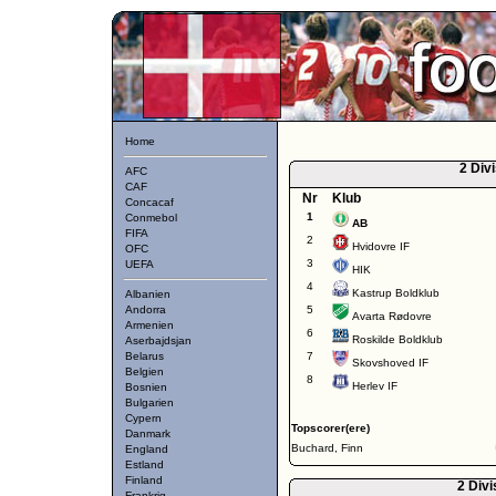
Home
2 Divi
AFC
CAF
Nr
Klub
Concacaf
1
Conmebol
AB
FIFA
2
Hvidovre IF
OFC
3
UEFA
HIK
4
Kastrup Boldklub
Albanien
Andorra
5
Avarta Rødovre
Armenien
6
Roskilde Boldklub
Aserbajdsjan
Belarus
7
Skovshoved IF
Belgien
8
Herlev IF
Bosnien
Bulgarien
Cypern
Topscorer(ere)
Danmark
Buchard, Finn
England
Estland
Finland
2 Divi
Frankrig