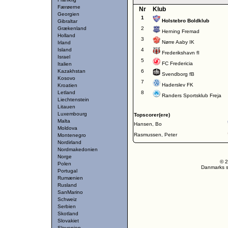
Færøerne
Nr
Klub
Georgien
1
Holstebro Boldklub
Gibraltar
Grækenland
2
Herning Fremad
Holland
3
Nørre Aaby IK
Irland
Island
4
Frederikshavn fI
Israel
5
FC Fredericia
Italien
Kazakhstan
6
Svendborg fB
Kosovo
7
Haderslev FK
Kroatien
Letland
8
Randers Sportsklub Freja
Liechtenstein
Litauen
Luxembourg
Topscorer(ere)
Malta
Hansen, Bo
Moldova
Rasmussen, Peter
Montenegro
Nordirland
Nordmakedonien
Norge
© 2
Polen
Danmarks st
Portugal
Rumænien
Rusland
SanMarino
Schweiz
Serbien
Skotland
Slovakiet
Slovenien