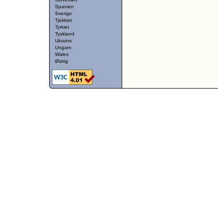
Spanien
Sverige
Tjekkiet
Tyrkiet
Tyskland
Ukraine
Ungarn
Wales
Østrig