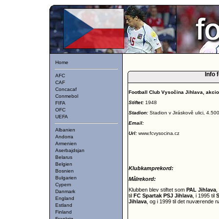
Home
Info 
AFC
CAF
Concacaf
Football Club Vysočina Jihlava, akci
Conmebol
Stiftet:
1948
FIFA
OFC
Stadion:
Stadion v Jiráskově ulici, 4.50
UEFA
Email:
Albanien
Url:
www.fcvysocina.cz
Andorra
Armenien
Aserbajdsjan
Belarus
Belgien
Klubkamprekord:
Bosnien
Bulgarien
Målrekord:
Cypern
Klubben blev stiftet som
PAL Jihlava
,
Danmark
til
FC Spartak PSJ Jihlava
, i 1995 til
S
England
Jihlava
, og i 1999 til det nuværende n
Estland
Finland
Frankrig