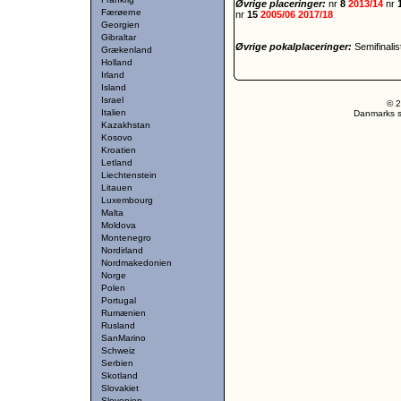
Øvrige placeringer:
nr
8
2013/14
nr
Færøerne
nr
15
2005/06
2017/18
Georgien
Gibraltar
Øvrige pokalplaceringer:
Semifinali
Grækenland
Holland
Irland
Island
Israel
© 2
Italien
Danmarks st
Kazakhstan
Kosovo
Kroatien
Letland
Liechtenstein
Litauen
Luxembourg
Malta
Moldova
Montenegro
Nordirland
Nordmakedonien
Norge
Polen
Portugal
Rumænien
Rusland
SanMarino
Schweiz
Serbien
Skotland
Slovakiet
Slovenien