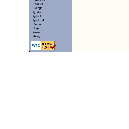
Spanien
Sverige
Tjekkiet
Tyrkiet
Tyskland
Ukraine
Ungarn
Wales
Østrig