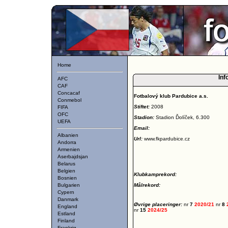
Home
Inf
AFC
CAF
Concacaf
Fotbalový klub Pardubice a.s.
Conmebol
Stiftet:
2008
FIFA
OFC
Stadion:
Stadion Ďolíček, 6.300
UEFA
Email:
Albanien
Url:
www.fkpardubice.cz
Andorra
Armenien
Aserbajdsjan
Belarus
Belgien
Klubkamprekord:
Bosnien
Bulgarien
Målrekord:
Cypern
Danmark
Øvrige placeringer:
nr
7
2020/21
nr
8
England
nr
15
2024/25
Estland
Finland
Frankrig