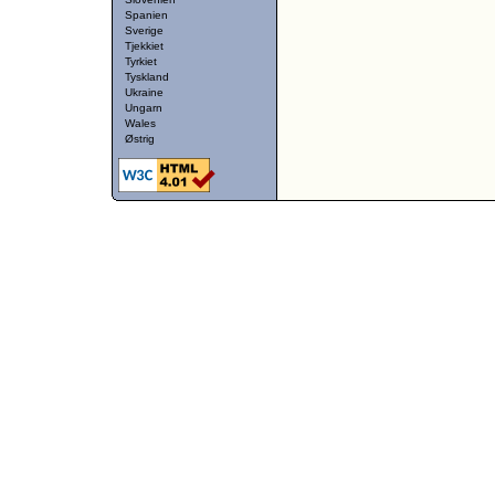
Spanien
Sverige
Tjekkiet
Tyrkiet
Tyskland
Ukraine
Ungarn
Wales
Østrig