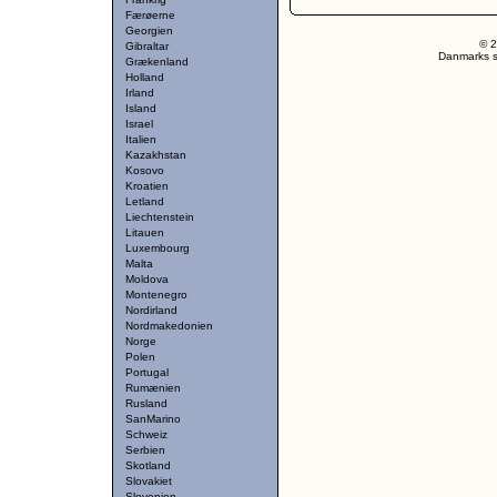
Færøerne
Georgien
© 2
Gibraltar
Danmarks st
Grækenland
Holland
Irland
Island
Israel
Italien
Kazakhstan
Kosovo
Kroatien
Letland
Liechtenstein
Litauen
Luxembourg
Malta
Moldova
Montenegro
Nordirland
Nordmakedonien
Norge
Polen
Portugal
Rumænien
Rusland
SanMarino
Schweiz
Serbien
Skotland
Slovakiet
Slovenien