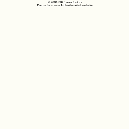
© 2001-2026 www.foot.dk
Danmarks største fodbold-statistik-website