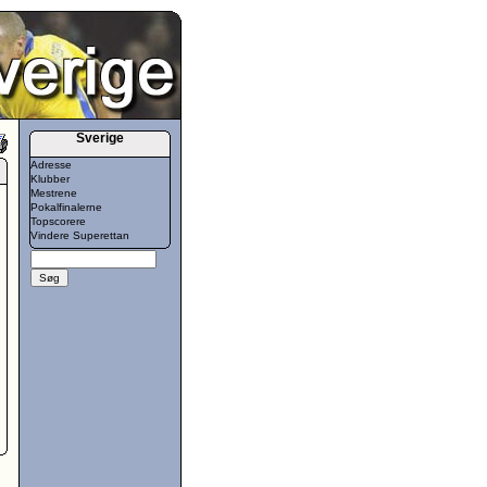
Sverige
Adresse
Klubber
Mestrene
Pokalfinalerne
Topscorere
Vindere Superettan