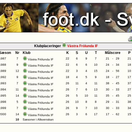
Klubplaceringer
Västra Frölunda IF
Sæson
Nr
Klub
K
S
U
T
Målscore
P
1987
7
22
6
9
7
21
-
29
21
Västra Frölunda IF
1988
9
22
6
6
10
24
-
34
18
Västra Frölunda IF
1989
12
22
3
4
15
24
-
56
10
Västra Frölunda IF
1992
9
18
4
5
9
18
-
27
17
Västra Frölunda IF
1993
7
26
11
4
11
38
-
45
37
Västra Frölunda IF
1994
11
26
7
6
13
30
-
33
27
Västra Frölunda IF
1995
14
26
5
10
11
35
-
45
25
Västra Frölunda IF
1998
5
26
10
8
8
29
-
31
38
Västra Frölunda IF
1999
7
26
9
7
10
30
-
33
34
Västra Frölunda IF
2000
14
26
3
6
17
17
-
62
15
Västra Frölunda IF
10
Sæsoner i Allsvenskan