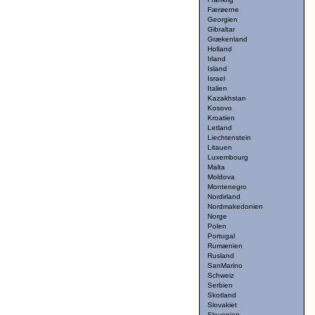
Færøerne
Georgien
Gibraltar
Grækenland
Holland
Irland
Island
Israel
Italien
Kazakhstan
Kosovo
Kroatien
Letland
Liechtenstein
Litauen
Luxembourg
Malta
Moldova
Montenegro
Nordirland
Nordmakedonien
Norge
Polen
Portugal
Rumænien
Rusland
SanMarino
Schweiz
Serbien
Skotland
Slovakiet
Slovenien