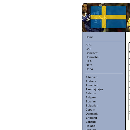
Home
AFC
CAF
Concacaf
Conmebol
FIFA
OFC
UEFA
Albanien
Andorra
Armenien
Aserbajdsjan
Belarus
Belgien
Bosnien
Bulgarien
Cypern
Danmark
England
Estland
Finland
Frankrig