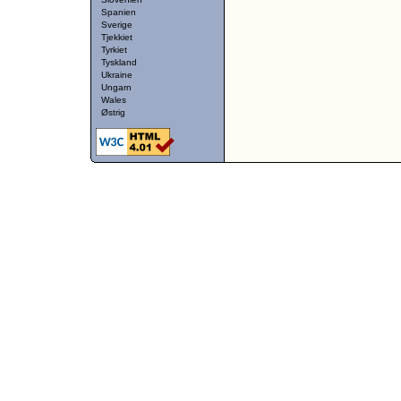
Spanien
Sverige
Tjekkiet
Tyrkiet
Tyskland
Ukraine
Ungarn
Wales
Østrig