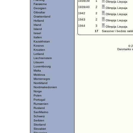
1938/39
1
Olimpija Liepaja
Færøerne
1939/40
2
Olimpija Liepaja
Georgien
Gibraltar
1942
2
Olimpija Liepaja
Grækenland
1943
2
Olimpija Liepaja
Holland
Irland
1944
3
Olimpija Liepaja
Island
17
Sæsoner i bedste ræk
Israel
Italien
Kazakhstan
Kosovo
© 2
Danmarks st
Kroatien
Letland
Liechtenstein
Litauen
Luxembourg
Malta
Moldova
Montenegro
Nordirland
Nordmakedonien
Norge
Polen
Portugal
Rumænien
Rusland
SanMarino
Schweiz
Serbien
Skotland
Slovakiet
Slovenien