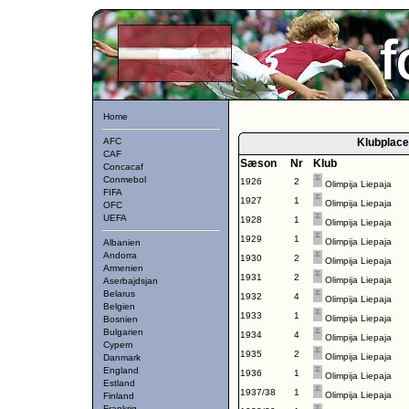
Home
AFC
Klubplace
CAF
Sæson
Nr
Klub
Concacaf
Conmebol
1926
2
Olimpija Liepaja
FIFA
1927
1
Olimpija Liepaja
OFC
UEFA
1928
1
Olimpija Liepaja
1929
1
Olimpija Liepaja
Albanien
Andorra
1930
2
Olimpija Liepaja
Armenien
1931
2
Olimpija Liepaja
Aserbajdsjan
Belarus
1932
4
Olimpija Liepaja
Belgien
1933
1
Olimpija Liepaja
Bosnien
Bulgarien
1934
4
Olimpija Liepaja
Cypern
1935
2
Olimpija Liepaja
Danmark
England
1936
1
Olimpija Liepaja
Estland
1937/38
1
Olimpija Liepaja
Finland
Frankrig